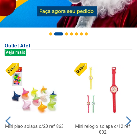
Outlet Atef
Veja mais
Mini piao solapa c/20 ref 863
Mini relogio solapa c/12 ref
832