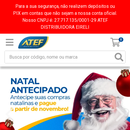
Para a sua segurança, não realizem depósitos ou
PIX em contas que não sejam a nossa conta oficial.
Nosso CNPJ é: 27.717.135/0001-29 ATEF
DISTRIBUIDORA EIRELI
0