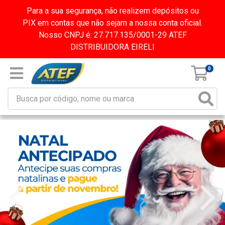
Para a sua segurança, não realizem depósitos ou
PIX em contas que não sejam a nossa conta oficial.
Nosso CNPJ é: 27.717.135/0001-29 ATEF
DISTRIBUIDORA EIRELI
0