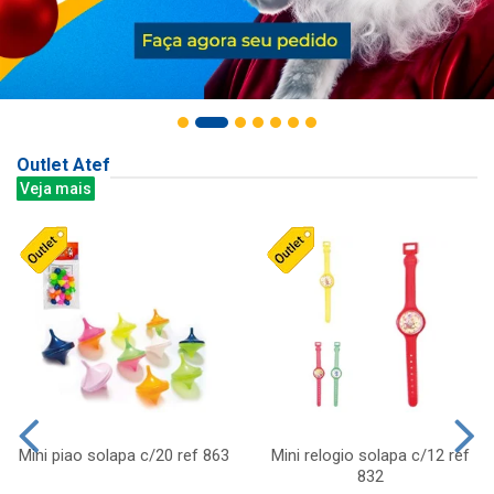
Outlet Atef
Veja mais
Mini piao solapa c/20 ref 863
Mini relogio solapa c/12 ref
832