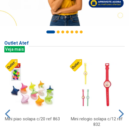
Outlet Atef
Veja mais
Mini piao solapa c/20 ref 863
Mini relogio solapa c/12 ref
832