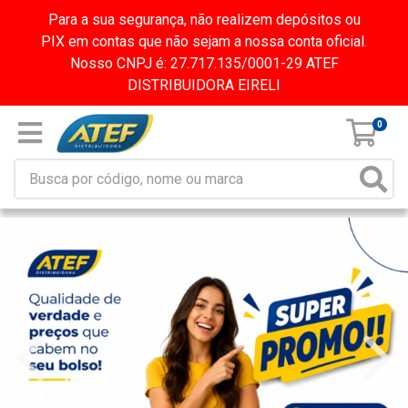
Para a sua segurança, não realizem depósitos ou
PIX em contas que não sejam a nossa conta oficial.
Nosso CNPJ é: 27.717.135/0001-29 ATEF
DISTRIBUIDORA EIRELI
0