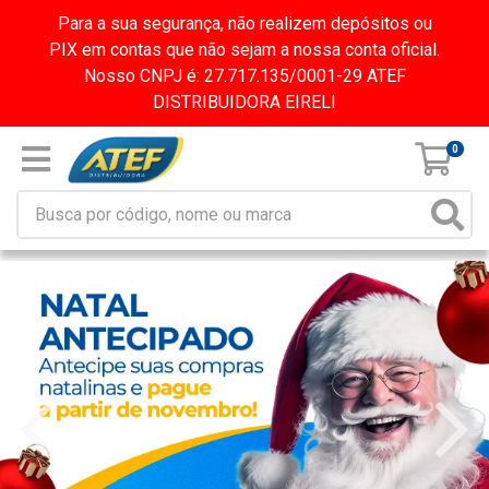
Para a sua segurança, não realizem depósitos ou
PIX em contas que não sejam a nossa conta oficial.
Nosso CNPJ é: 27.717.135/0001-29 ATEF
DISTRIBUIDORA EIRELI
0