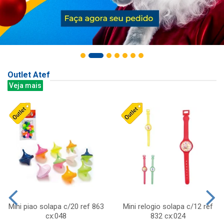
Outlet Atef
Veja mais
Mini piao solapa c/20 ref 863
Mini relogio solapa c/12 ref
cx:048
832 cx:024