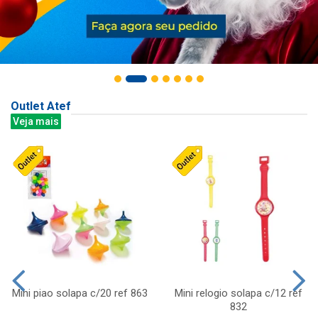
Outlet Atef
Veja mais
Mini piao solapa c/20 ref 863
Mini relogio solapa c/12 ref
832