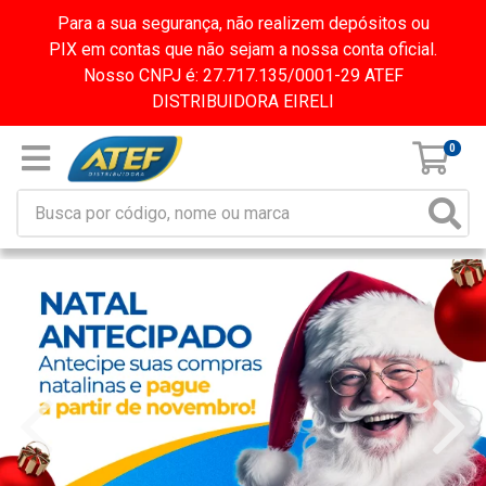
Para a sua segurança, não realizem depósitos ou
PIX em contas que não sejam a nossa conta oficial.
Nosso CNPJ é: 27.717.135/0001-29 ATEF
DISTRIBUIDORA EIRELI
0