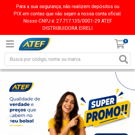
Para a sua segurança, não realizem depósitos ou
PIX em contas que não sejam a nossa conta oficial.
Nosso CNPJ é: 27.717.135/0001-29 ATEF
DISTRIBUIDORA EIRELI
0