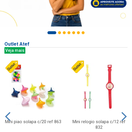
Outlet Atef
Veja mais
Mini piao solapa c/20 ref 863
Mini relogio solapa c/12 ref
832