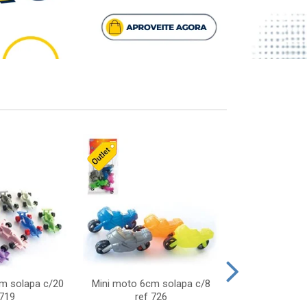
cm solapa c/20
Mini moto 6cm solapa c/8
Giro helice so
 719
ref 726
75