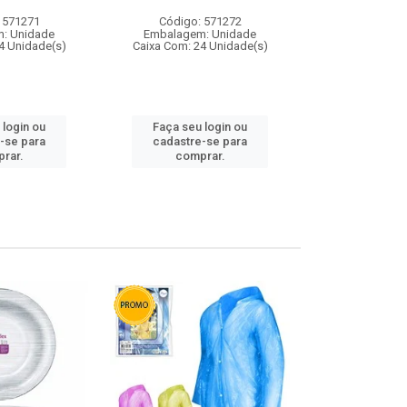
 571271
Código: 571272
Código:
: Unidade
Embalagem: Unidade
Embalagem
4 Unidade(s)
Caixa Com: 24 Unidade(s)
Caixa Com: 4
 login ou
Faça seu login ou
Faça seu 
-se para
cadastre-se para
cadastre
rar.
comprar.
comp