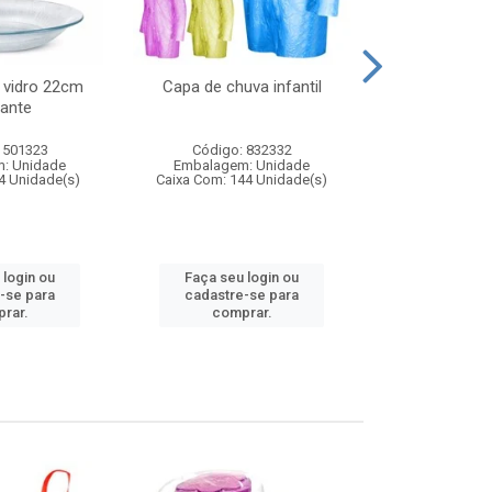
 vidro 22cm
Capa de chuva infantil
Jg prato fun
ante
diam
 501323
Código: 832332
Código:
: Unidade
Embalagem: Unidade
Embalagem
4 Unidade(s)
Caixa Com: 144 Unidade(s)
Caixa Com: 6
 login ou
Faça seu login ou
Faça seu 
-se para
cadastre-se para
cadastre
rar.
comprar.
comp