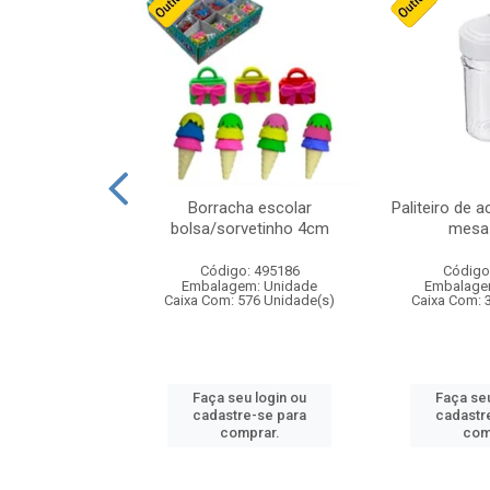
stico n.4 12cm
Borracha escolar
Paliteiro de a
bolsa/sorvetinho 4cm
mesa 
: 940550
Código: 495186
Código
m: Unidade
Embalagem: Unidade
Embalage
24 Unidade(s)
Caixa Com: 576 Unidade(s)
Caixa Com: 
u login ou
Faça seu login ou
Faça seu
e-se para
cadastre-se para
cadastr
prar.
comprar.
com