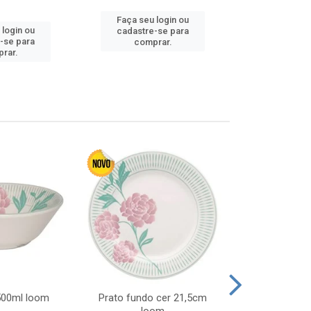
Faça seu login ou
Faça seu 
 login ou
cadastre-se para
cadastre
-se para
comprar.
comp
rar.
 500ml loom
Prato fundo cer 21,5cm
Prato raso c