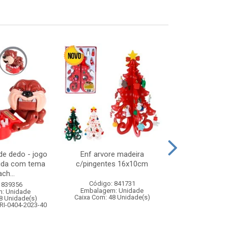
e dedo - jogo
Enf arvore madeira
Caneca porc 2
pida com tema
c/pingentes 16x10cm
cai
ch...
Código: 841731
Código:
 839356
Embalagem: Unidade
Embalagem
: Unidade
Caixa Com: 48 Unidade(s)
Caixa Com: 2
8 Unidade(s)
RI-0404-2023-40