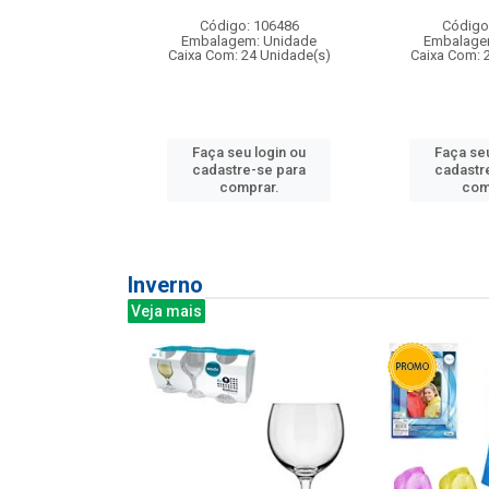
: 275814
Código: 106486
Código
m: Unidade
Embalagem: Unidade
Embalage
240 Unidade(s)
Caixa Com: 24 Unidade(s)
Caixa Com: 
u login ou
Faça seu login ou
Faça seu
e-se para
cadastre-se para
cadastr
prar.
comprar.
com
Inverno
Veja mais