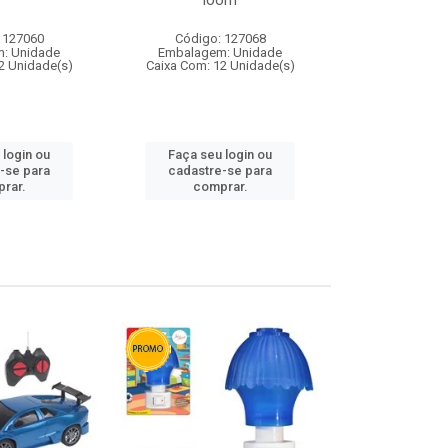
loom
 127060
Código: 127068
Código:
: Unidade
Embalagem: Unidade
Embalagem
2 Unidade(s)
Caixa Com: 12 Unidade(s)
Caixa Com: 1
 login ou
Faça seu login ou
Faça seu 
-se para
cadastre-se para
cadastre
rar.
comprar.
comp