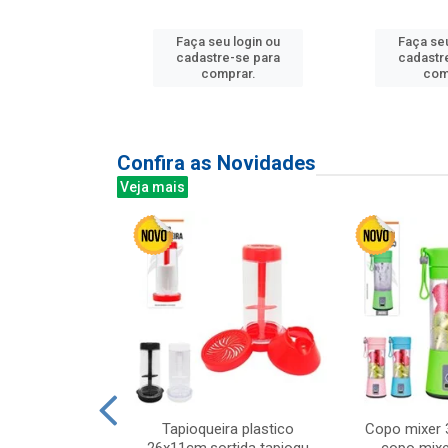
u login ou
Faça seu login ou
Faça seu
e-se para
cadastre-se para
cadastr
prar.
comprar.
com
Confira as Novidades
Veja mais
mesa cer 18cm
Tapioqueira plastico
Copo mixer 