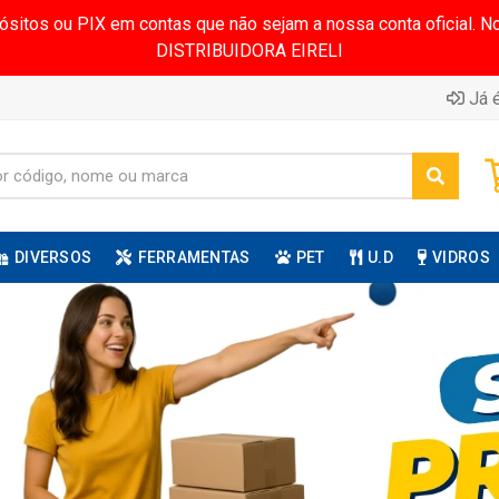
pósitos ou PIX em contas que não sejam a nossa conta oficial.
DISTRIBUIDORA EIRELI
Já é
DIVERSOS
FERRAMENTAS
PET
U.D
VIDROS