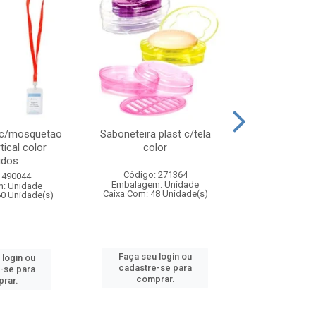
 c/mosquetao
Saboneteira plast c/tela
Prato plas
tical color
color
colo
idos
Código: 271364
Código:
 490044
Embalagem: Unidade
Embalagem
: Unidade
Caixa Com: 48 Unidade(s)
Caixa Com: 4
60 Unidade(s)
Faça seu login ou
Faça seu 
 login ou
cadastre-se para
cadastre
-se para
comprar.
comp
rar.