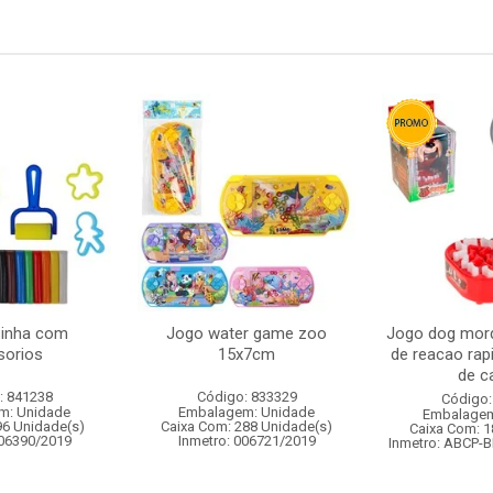
sinha com
Jogo water game zoo
Jogo dog mord
sorios
15x7cm
de reacao ra
de ca
: 841238
Código: 833329
Código:
m: Unidade
Embalagem: Unidade
Embalagem
96 Unidade(s)
Caixa Com: 288 Unidade(s)
Caixa Com: 1
006390/2019
Inmetro: 006721/2019
Inmetro: ABCP-B