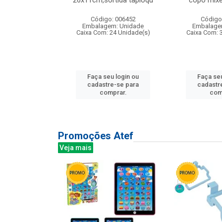
irios
26x11cm,sortida tapioqu
copo mixe
: 135177
Código: 006452
Código
m: Unidade
Embalagem: Unidade
Embalage
12 Unidade(s)
Caixa Com: 24 Unidade(s)
Caixa Com: 
u login ou
Faça seu login ou
Faça seu
e-se para
cadastre-se para
cadastr
prar.
comprar.
com
Promoções Atef
Veja mais