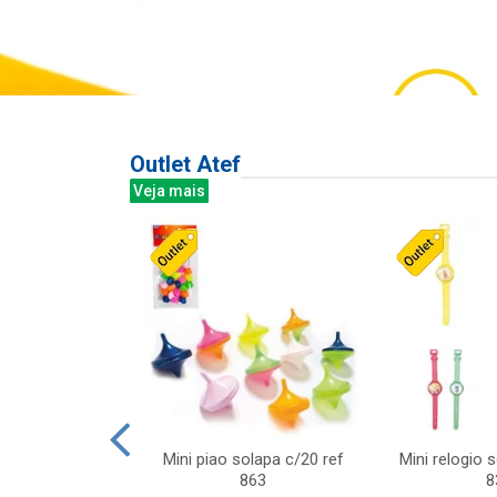
Outlet Atef
Veja mais
last c/div
Mini piao solapa c/20 ref
Mini relogio 
m ursinhos sor
863
8