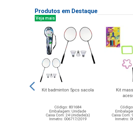
Produtos em Destaque
Veja mais
uncoes 1:24 z-
Kit badminton 5pcs sacola
Kit mas
r seven
aces
: 838900
Código: 831684
Código
m: Unidade
Embalagem: Unidade
Embalage
24 Unidade(s)
Caixa Com: 24 Unidade(s)
Caixa Com: 
4/2025-BRI-TR-1
Inmetro: 006717/2019
Inmetro: 