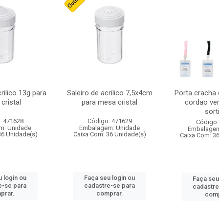
crilico 13g para
Saleiro de acrilico 7,5x4cm
Porta cracha
cristal
para mesa cristal
cordao ver
sort
: 471628
Código: 471629
Código:
m: Unidade
Embalagem: Unidade
Embalagem
36 Unidade(s)
Caixa Com: 36 Unidade(s)
Caixa Com: 3
 login ou
Faça seu login ou
Faça seu
e-se para
cadastre-se para
cadastre
prar.
comprar.
comp