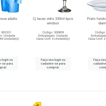
huva adulto
Cj tacas vidro 330ml 6pcs
Prato fundo
windsor
diam
: 832331
Código: 500859
Código:
m: Unidade
Embalagem: Unidade
Embalagem
44 Unidade(s)
Caixa Com: 6 Unidade(s)
Caixa Com: 2
 login ou
Faça seu login ou
Faça seu
e-se para
cadastre-se para
cadastre
prar.
comprar.
comp