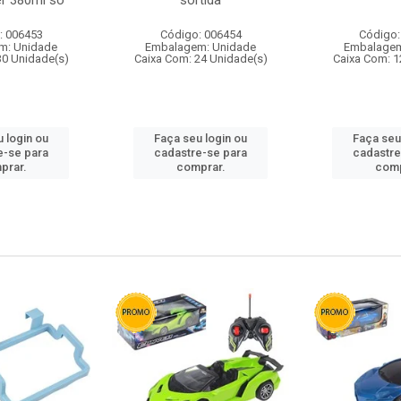
r 380ml so
sortida
: 006453
Código: 006454
Código:
m: Unidade
Embalagem: Unidade
Embalagem
30 Unidade(s)
Caixa Com: 24 Unidade(s)
Caixa Com: 1
 login ou
Faça seu login ou
Faça seu
e-se para
cadastre-se para
cadastre
prar.
comprar.
comp