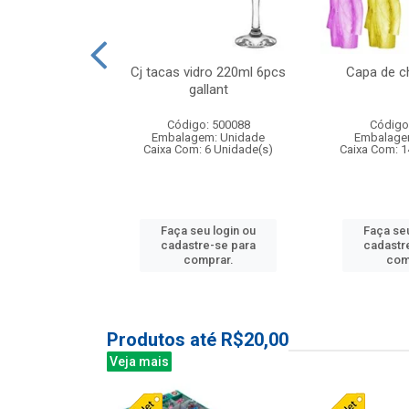
o raso 25,5cm
Cj tacas vidro 220ml 6pcs
Capa de c
e petala
gallant
: 503787
Código: 500088
Código
m: Unidade
Embalagem: Unidade
Embalage
24 Unidade(s)
Caixa Com: 6 Unidade(s)
Caixa Com: 1
u login ou
Faça seu login ou
Faça seu
e-se para
cadastre-se para
cadastr
prar.
comprar.
com
Produtos até R$20,00
Veja mais