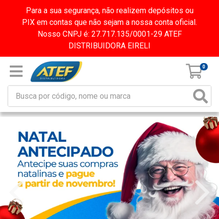
Para a sua segurança, não realizem depósitos ou
PIX em contas que não sejam a nossa conta oficial.
Nosso CNPJ é: 27.717.135/0001-29 ATEF
DISTRIBUIDORA EIRELI
0