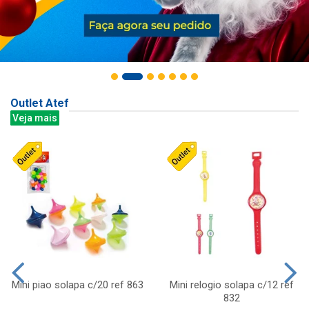
Outlet Atef
Veja mais
Mini piao solapa c/20 ref 863
Mini relogio solapa c/12 ref
832