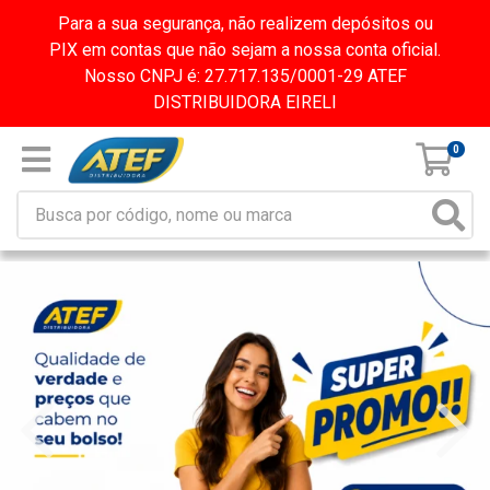
Para a sua segurança, não realizem depósitos ou
PIX em contas que não sejam a nossa conta oficial.
Nosso CNPJ é: 27.717.135/0001-29 ATEF
DISTRIBUIDORA EIRELI
0