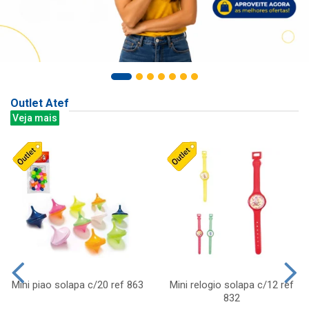
Outlet Atef
Veja mais
Mini piao solapa c/20 ref 863
Mini relogio solapa c/12 ref
832