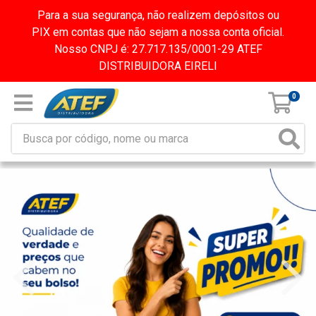
Para a sua segurança, não realizem depósitos ou
PIX em contas que não sejam a nossa conta oficial.
Nosso CNPJ é: 27.717.135/0001-29 ATEF
DISTRIBUIDORA EIRELI
0