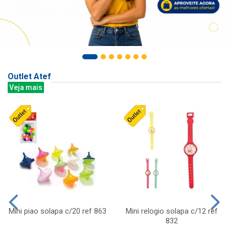
Outlet Atef
Veja mais
Mini piao solapa c/20 ref 863
Mini relogio solapa c/12 ref
832