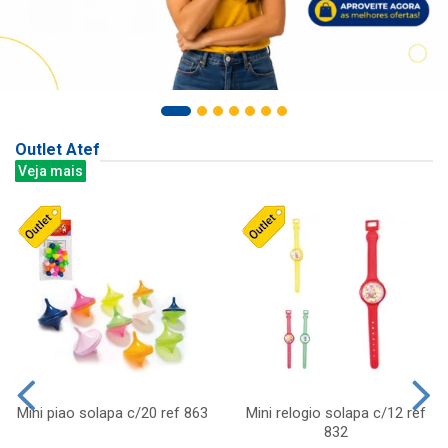
Outlet Atef
Veja mais
Mini piao solapa c/20 ref 863
Mini relogio solapa c/12 ref
832