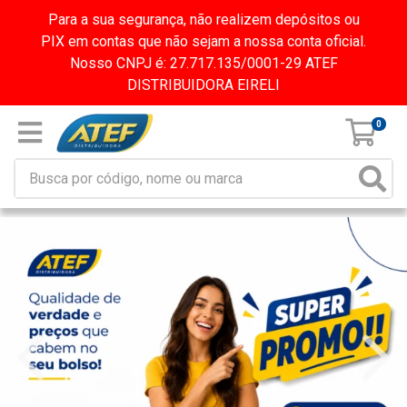
Para a sua segurança, não realizem depósitos ou
PIX em contas que não sejam a nossa conta oficial.
Nosso CNPJ é: 27.717.135/0001-29 ATEF
DISTRIBUIDORA EIRELI
0