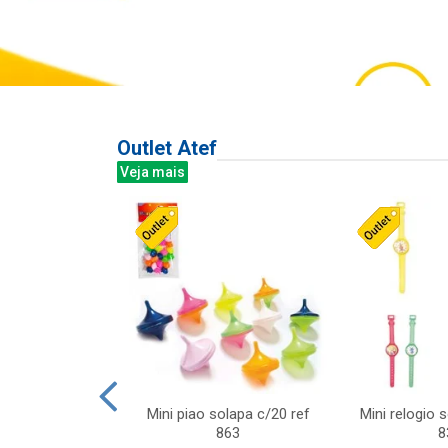
Outlet Atef
Veja mais
last c/div
Mini piao solapa c/20 ref
Mini relogio 
m ursinhos sor
863
8