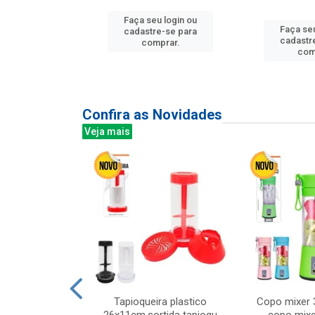
u login ou
Faça seu login ou
Faça seu
e-se para
cadastre-se para
cadastr
prar.
comprar.
com
Confira as Novidades
Veja mais
mesa cer 18cm
Tapioqueira plastico
Copo mixer 