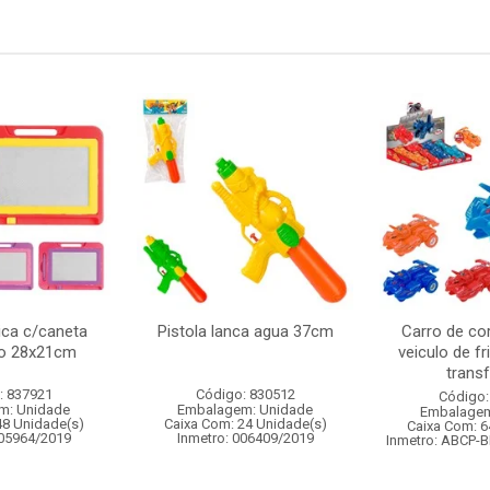
ca c/caneta
Pistola lanca agua 37cm
Carro de cor
to 28x21cm
veiculo de f
transf
: 837921
Código: 830512
Código:
m: Unidade
Embalagem: Unidade
Embalagem
48 Unidade(s)
Caixa Com: 24 Unidade(s)
Caixa Com: 6
005964/2019
Inmetro: 006409/2019
Inmetro: ABCP-B