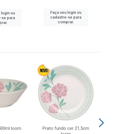
Faça seu 
Faça seu login ou
 login ou
cadastre
cadastre-se para
-se para
comp
comprar.
rar.
 500ml loom
Prato fundo cer 21,5cm
Prato raso c