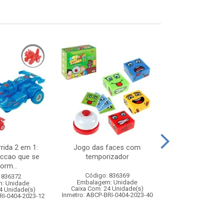
rida 2 em 1:
Jogo das faces com
Noel musica
riccao que se
temporizador
7x14x
orm...
Código: 836369
Código:
 836372
Embalagem: Unidade
Embalagem
: Unidade
Caixa Com: 24 Unidade(s)
Caixa Com: 2
4 Unidade(s)
Inmetro: ABCP-BRI-0404-2023-40
RI-0404-2023-12