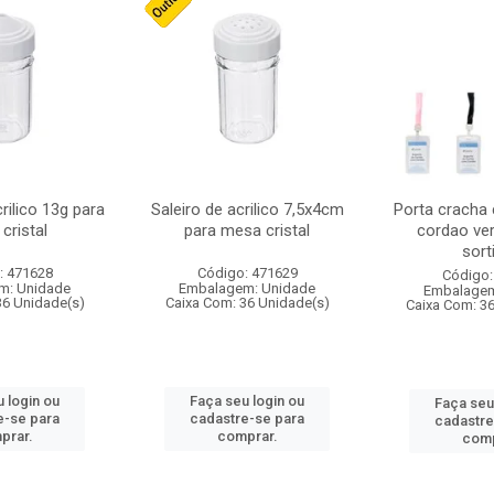
crilico 13g para
Saleiro de acrilico 7,5x4cm
Porta cracha
cristal
para mesa cristal
cordao ver
sort
: 471628
Código: 471629
Código:
m: Unidade
Embalagem: Unidade
Embalagem
36 Unidade(s)
Caixa Com: 36 Unidade(s)
Caixa Com: 3
 login ou
Faça seu login ou
Faça seu
e-se para
cadastre-se para
cadastre
prar.
comprar.
comp