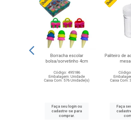
stico n.4 12cm
Borracha escolar
Paliteiro de a
bolsa/sorvetinho 4cm
mesa 
: 940550
Código: 495186
Código
m: Unidade
Embalagem: Unidade
Embalage
24 Unidade(s)
Caixa Com: 576 Unidade(s)
Caixa Com: 
u login ou
Faça seu login ou
Faça seu
e-se para
cadastre-se para
cadastr
prar.
comprar.
com