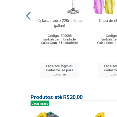
o raso 25,5cm
Cj tacas vidro 220ml 6pcs
Capa de c
e petala
gallant
: 503787
Código: 500088
Código
m: Unidade
Embalagem: Unidade
Embalage
24 Unidade(s)
Caixa Com: 6 Unidade(s)
Caixa Com: 1
u login ou
Faça seu login ou
Faça seu
e-se para
cadastre-se para
cadastr
prar.
comprar.
com
Produtos até R$20,00
Veja mais