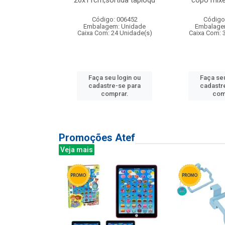
irios
26x11cm,sortida tapioqu
copo mixe
: 135177
Código: 006452
Código
m: Unidade
Embalagem: Unidade
Embalage
12 Unidade(s)
Caixa Com: 24 Unidade(s)
Caixa Com: 
u login ou
Faça seu login ou
Faça seu
e-se para
cadastre-se para
cadastr
prar.
comprar.
com
Promoções Atef
Veja mais