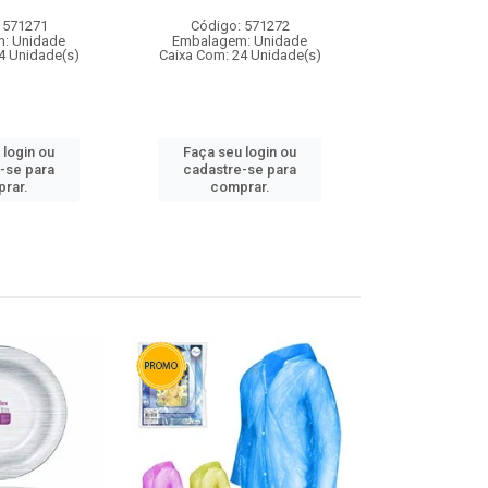
 571271
Código: 571272
Código:
: Unidade
Embalagem: Unidade
Embalagem
4 Unidade(s)
Caixa Com: 24 Unidade(s)
Caixa Com: 4
 login ou
Faça seu login ou
Faça seu 
-se para
cadastre-se para
cadastre
rar.
comprar.
comp