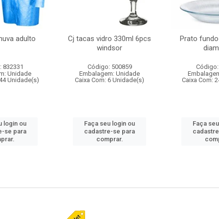
huva adulto
Cj tacas vidro 330ml 6pcs
Prato fundo
windsor
diam
: 832331
Código: 500859
Código:
m: Unidade
Embalagem: Unidade
Embalagem
44 Unidade(s)
Caixa Com: 6 Unidade(s)
Caixa Com: 2
 login ou
Faça seu login ou
Faça seu
e-se para
cadastre-se para
cadastre
prar.
comprar.
comp