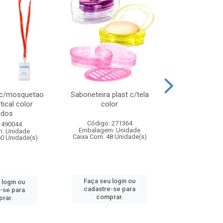
 c/mosquetao
Saboneteira plast c/tela
Prato plas
tical color
color
colo
idos
Código: 271364
Código:
 490044
Embalagem: Unidade
Embalagem
: Unidade
Caixa Com: 48 Unidade(s)
Caixa Com: 4
60 Unidade(s)
Faça seu login ou
Faça seu 
 login ou
cadastre-se para
cadastre
-se para
comprar.
comp
rar.