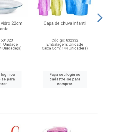
 vidro 22cm
Capa de chuva infantil
Jg prato fun
ante
diam
 501323
Código: 832332
Código:
: Unidade
Embalagem: Unidade
Embalagem
4 Unidade(s)
Caixa Com: 144 Unidade(s)
Caixa Com: 6
 login ou
Faça seu login ou
Faça seu 
-se para
cadastre-se para
cadastre
rar.
comprar.
comp