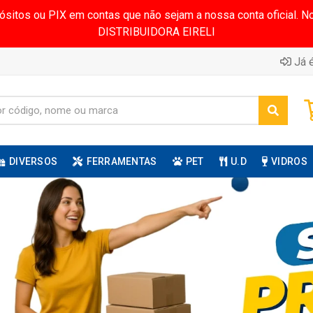
pósitos ou PIX em contas que não sejam a nossa conta oficial.
DISTRIBUIDORA EIRELI
Já é
DIVERSOS
FERRAMENTAS
PET
U.D
VIDROS