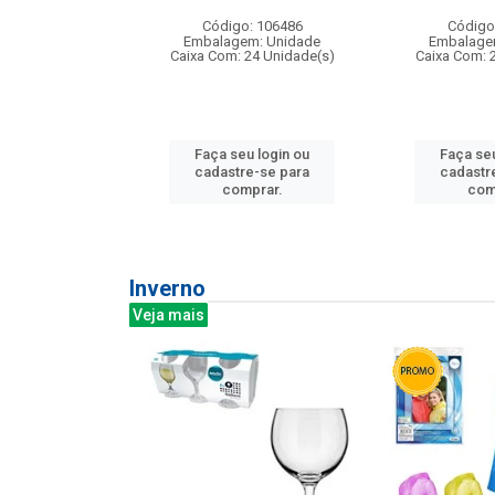
: 275814
Código: 106486
Código
m: Unidade
Embalagem: Unidade
Embalage
240 Unidade(s)
Caixa Com: 24 Unidade(s)
Caixa Com: 
u login ou
Faça seu login ou
Faça seu
e-se para
cadastre-se para
cadastr
prar.
comprar.
com
Inverno
Veja mais