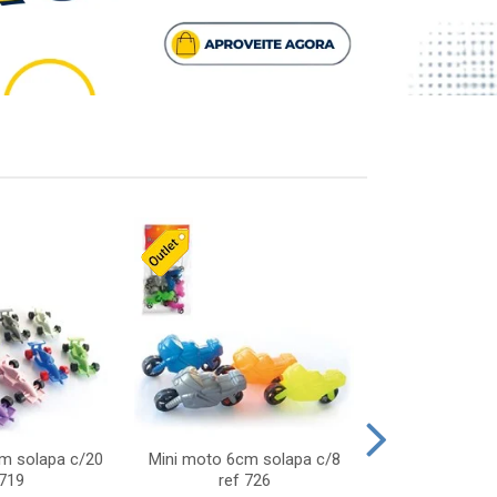
cm solapa c/20
Mini moto 6cm solapa c/8
Giro helice so
 719
ref 726
75