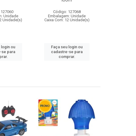
loom
 127060
Código: 127068
Código:
: Unidade
Embalagem: Unidade
Embalagem
2 Unidade(s)
Caixa Com: 12 Unidade(s)
Caixa Com: 1
 login ou
Faça seu login ou
Faça seu 
-se para
cadastre-se para
cadastre
rar.
comprar.
comp