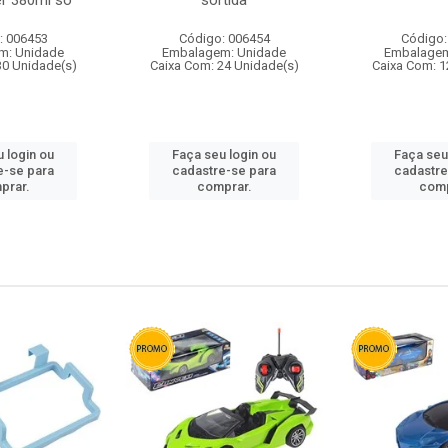
r 380ml so
sortida
: 006453
Código: 006454
Código:
m: Unidade
Embalagem: Unidade
Embalagem
30 Unidade(s)
Caixa Com: 24 Unidade(s)
Caixa Com: 1
 login ou
Faça seu login ou
Faça seu
e-se para
cadastre-se para
cadastre
prar.
comprar.
comp