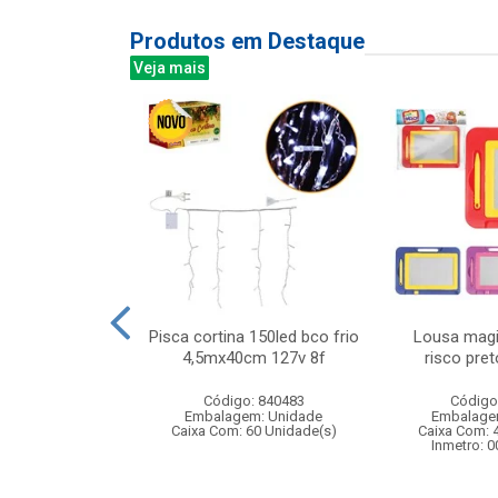
Produtos em Destaque
Veja mais
guete cores
Pisca cortina 150led bco frio
Lousa magi
 1,65mts s/
4,5mx40cm 127v 8f
risco pre
: 075133
Código: 840483
Código
m: Unidade
Embalagem: Unidade
Embalage
60 Unidade(s)
Caixa Com: 60 Unidade(s)
Caixa Com: 
Inmetro: 