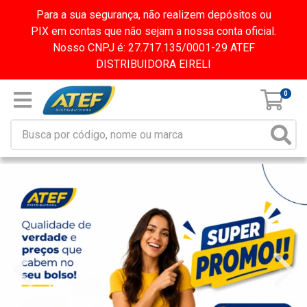
Para a sua segurança, não realizem depósitos ou
PIX em contas que não sejam a nossa conta oficial.
Nosso CNPJ é: 27.717.135/0001-29 ATEF
DISTRIBUIDORA EIRELI
0