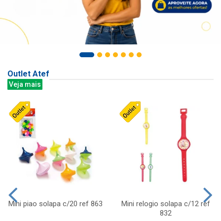
Outlet Atef
Veja mais
Mini piao solapa c/20 ref 863
Mini relogio solapa c/12 ref
832