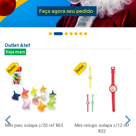
Outlet Atef
Veja mais
Mini piao solapa c/20 ref 863
Mini relogio solapa c/12 ref
832