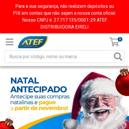
Para a sua segurança, não realizem depósitos ou
PIX em contas que não sejam a nossa conta oficial.
Nosso CNPJ é: 27.717.135/0001-29 ATEF
DISTRIBUIDORA EIRELI
0