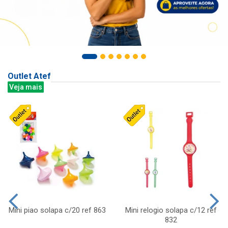
Outlet Atef
Veja mais
Mini piao solapa c/20 ref 863
Mini relogio solapa c/12 ref
832