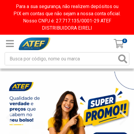
Para a sua segurança, não realizem depósitos ou
PIX em contas que não sejam a nossa conta oficial.
Nosso CNPJ é: 27.717.135/0001-29 ATEF
DISTRIBUIDORA EIRELI
0