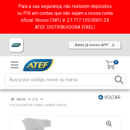
Para a sua segurança, não realizem depósitos
ou PIX em contas que não sejam a nossa conta
oficial. Nosso CNPJ é: 27.717.135/0001-29
ATEF DISTRIBUIDORA EIRELI
Baixe já nosso APP
0
VOLTAR
INÍCIO
U.D
PULVERIZADOR 550ML GIRAFA 430150