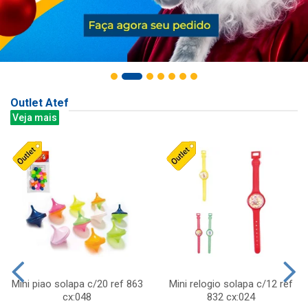
Outlet Atef
Veja mais
Mini piao solapa c/20 ref 863
Mini relogio solapa c/12 ref
cx:048
832 cx:024