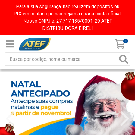
Para a sua segurança, não realizem depósitos ou
PIX em contas que não sejam a nossa conta oficial.
Nosso CNPJ é: 27.717.135/0001-29 ATEF
DISTRIBUIDORA EIRELI
0