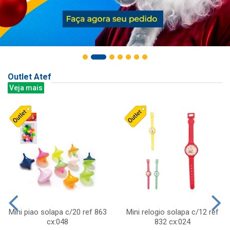
Outlet Atef
Veja mais
Mini piao solapa c/20 ref 863
Mini relogio solapa c/12 ref
cx:048
832 cx:024