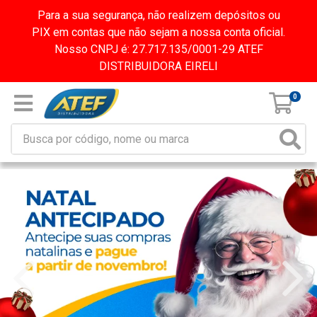
Para a sua segurança, não realizem depósitos ou
PIX em contas que não sejam a nossa conta oficial.
Nosso CNPJ é: 27.717.135/0001-29 ATEF
DISTRIBUIDORA EIRELI
0