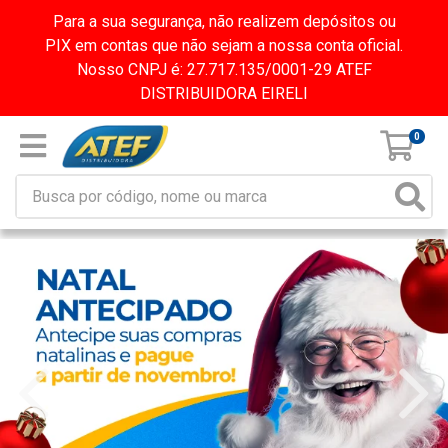
Para a sua segurança, não realizem depósitos ou
PIX em contas que não sejam a nossa conta oficial.
Nosso CNPJ é: 27.717.135/0001-29 ATEF
DISTRIBUIDORA EIRELI
0