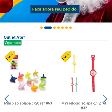
Outlet Atef
Veja mais
Mini piao solapa c/20 ref 863
Mini relogio solapa c/12 ref
832