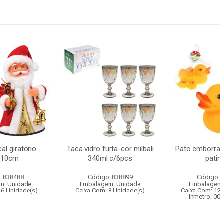
al giratorio
Taca vidro furta-cor milbali
Pato emborr
x10cm
340ml c/6pcs
pati
: 838488
Código: 838899
Código:
m: Unidade
Embalagem: Unidade
Embalagem
36 Unidade(s)
Caixa Com: 8 Unidade(s)
Caixa Com: 1
Inmetro: 0