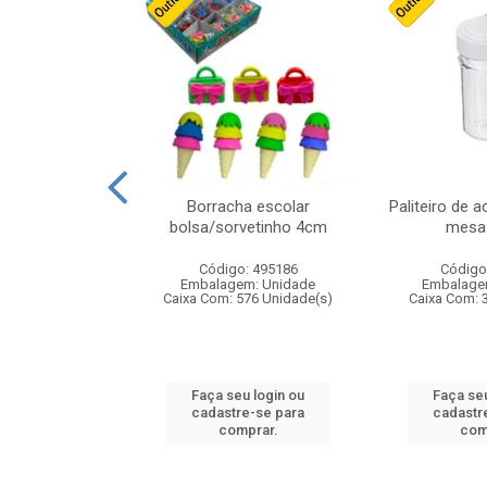
cores sortidas
Borracha escolar
Paliteiro de a
ref 130s
bolsa/sorvetinho 4cm
mesa 
: 826147
Código: 495186
Código
m: Unidade
Embalagem: Unidade
Embalage
160 Unidade(s)
Caixa Com: 576 Unidade(s)
Caixa Com: 
u login ou
Faça seu login ou
Faça seu
e-se para
cadastre-se para
cadastr
prar.
comprar.
com