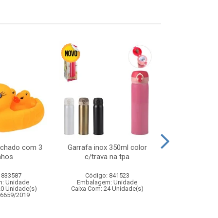
achado com 3
Garrafa inox 350ml color
Pisca cascat
nhos
c/trava na tpa
frio 3m 
 833587
Código: 841523
Código:
: Unidade
Embalagem: Unidade
Embalagem
20 Unidade(s)
Caixa Com: 24 Unidade(s)
Caixa Com: 6
06659/2019