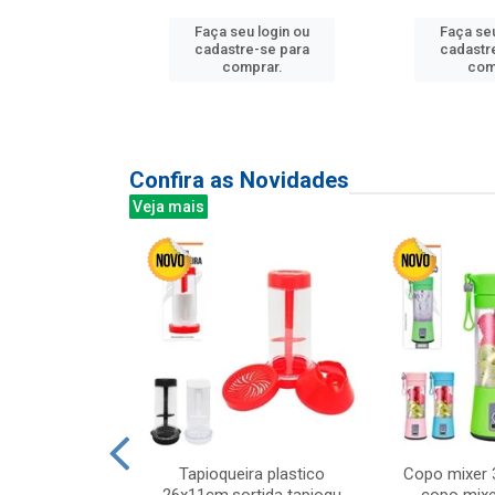
Faça seu login ou
Faça seu
u login ou
cadastre-se para
cadastr
e-se para
comprar.
com
prar.
Confira as Novidades
Veja mais
mesa cer 18cm
Tapioqueira plastico
Copo mixer 