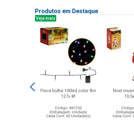
Produtos em Destaque
Veja mais
a elefante com
Pisca bolha 100led color 8m
Noel music
 16x24cm
127v 8f
19,5
: 837923
Código: 841252
Código
m: Unidade
Embalagem: Unidade
Embalage
96 Unidade(s)
Caixa Com: 60 Unidade(s)
Caixa Com: 
005964/2019