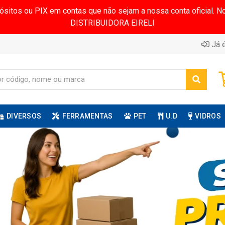
pósitos ou PIX em contas que não sejam a nossa conta oficial.
DISTRIBUIDORA EIRELI
Já é
DIVERSOS
FERRAMENTAS
PET
U.D
VIDROS