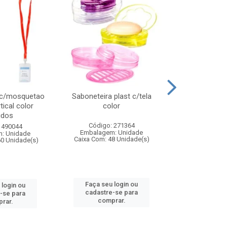
 c/mosquetao
Saboneteira plast c/tela
Prato plas
tical color
color
colo
idos
Código: 271364
Código:
 490044
Embalagem: Unidade
Embalagem
: Unidade
Caixa Com: 48 Unidade(s)
Caixa Com: 4
60 Unidade(s)
Faça seu login ou
Faça seu 
 login ou
cadastre-se para
cadastre
-se para
comprar.
comp
rar.