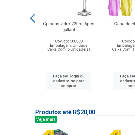
o raso 25,5cm
Cj tacas vidro 220ml 6pcs
Capa de c
e petala
gallant
: 503787
Código: 500088
Código
m: Unidade
Embalagem: Unidade
Embalage
24 Unidade(s)
Caixa Com: 6 Unidade(s)
Caixa Com: 1
u login ou
Faça seu login ou
Faça seu
e-se para
cadastre-se para
cadastr
prar.
comprar.
com
Produtos até R$20,00
Veja mais