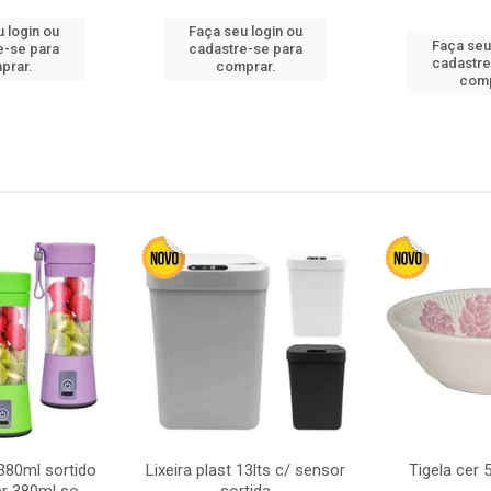
 login ou
Faça seu login ou
Faça seu
e-se para
cadastre-se para
cadastre
prar.
comprar.
comp
380ml sortido
Lixeira plast 13lts c/ sensor
Tigela cer