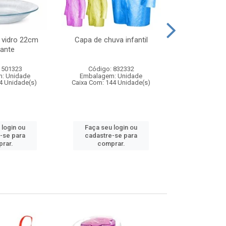
 vidro 22cm
Capa de chuva infantil
Jg prato fun
ante
diam
 501323
Código: 832332
Código:
: Unidade
Embalagem: Unidade
Embalagem
4 Unidade(s)
Caixa Com: 144 Unidade(s)
Caixa Com: 6
 login ou
Faça seu login ou
Faça seu 
-se para
cadastre-se para
cadastre
rar.
comprar.
comp