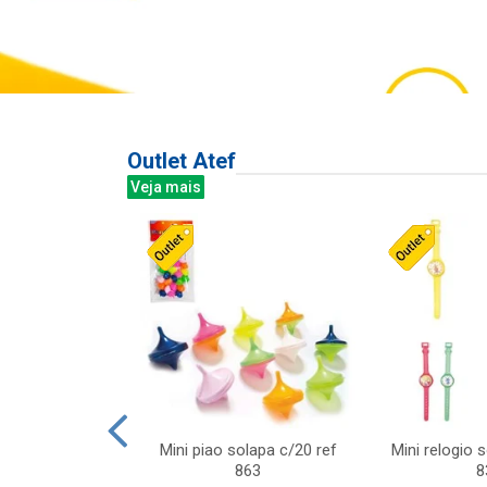
Outlet Atef
Veja mais
last c/div
Mini piao solapa c/20 ref
Mini relogio 
m ursinhos sor
863
8