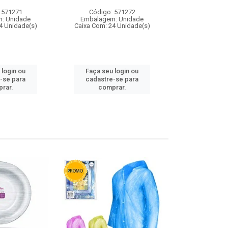
 571271
Código: 571272
Código:
: Unidade
Embalagem: Unidade
Embalagem
4 Unidade(s)
Caixa Com: 24 Unidade(s)
Caixa Com: 4
 login ou
Faça seu login ou
Faça seu 
-se para
cadastre-se para
cadastre
rar.
comprar.
comp