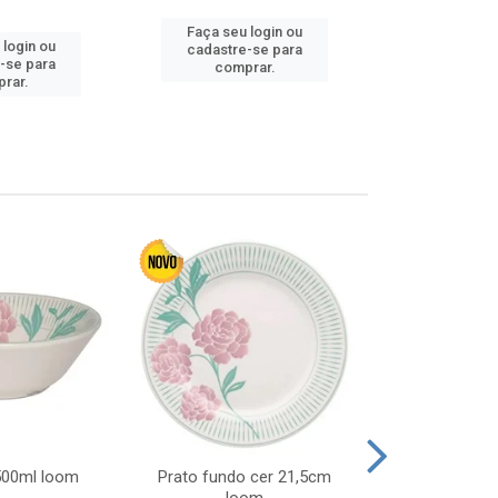
Faça seu login ou
Faça seu 
 login ou
cadastre-se para
cadastre
-se para
comprar.
comp
rar.
 500ml loom
Prato fundo cer 21,5cm
Prato raso c