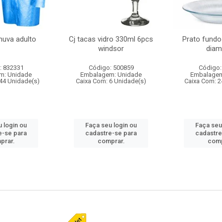
huva adulto
Cj tacas vidro 330ml 6pcs
Prato fundo
windsor
diam
: 832331
Código: 500859
Código:
m: Unidade
Embalagem: Unidade
Embalagem
44 Unidade(s)
Caixa Com: 6 Unidade(s)
Caixa Com: 2
 login ou
Faça seu login ou
Faça seu
e-se para
cadastre-se para
cadastre
prar.
comprar.
comp