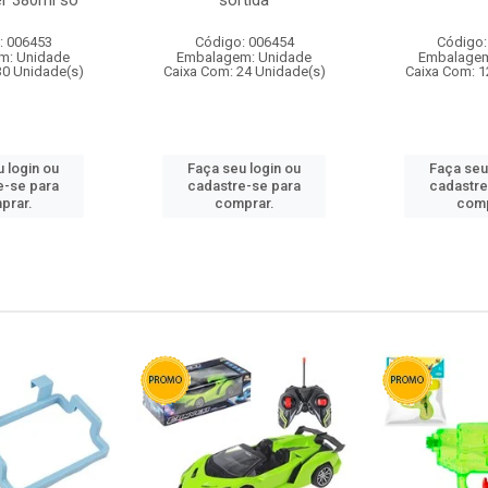
r 380ml so
sortida
: 006453
Código: 006454
Código:
m: Unidade
Embalagem: Unidade
Embalagem
30 Unidade(s)
Caixa Com: 24 Unidade(s)
Caixa Com: 1
 login ou
Faça seu login ou
Faça seu
e-se para
cadastre-se para
cadastre
prar.
comprar.
comp