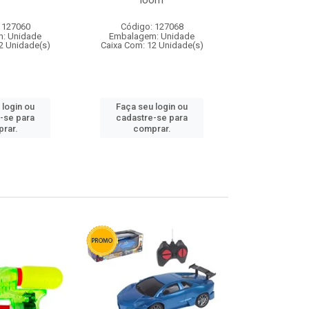
loom
 127060
Código: 127068
Código:
: Unidade
Embalagem: Unidade
Embalagem
2 Unidade(s)
Caixa Com: 12 Unidade(s)
Caixa Com: 1
 login ou
Faça seu login ou
Faça seu 
-se para
cadastre-se para
cadastre
rar.
comprar.
comp