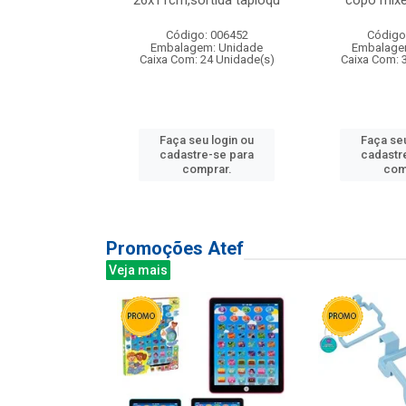
irios
26x11cm,sortida tapioqu
copo mixe
: 135177
Código: 006452
Código
m: Unidade
Embalagem: Unidade
Embalage
12 Unidade(s)
Caixa Com: 24 Unidade(s)
Caixa Com: 
u login ou
Faça seu login ou
Faça seu
e-se para
cadastre-se para
cadastr
prar.
comprar.
com
Promoções Atef
Veja mais