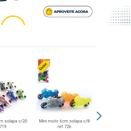
cm solapa c/20
Mini moto 6cm solapa c/8
Giro helice so
 719
ref 726
75