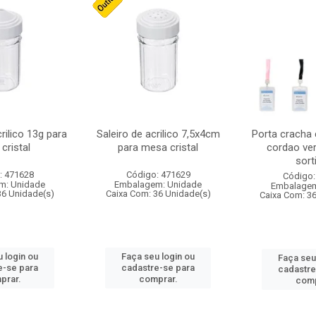
crilico 13g para
Saleiro de acrilico 7,5x4cm
Porta cracha
cristal
para mesa cristal
cordao ver
sort
: 471628
Código: 471629
Código:
m: Unidade
Embalagem: Unidade
Embalagem
36 Unidade(s)
Caixa Com: 36 Unidade(s)
Caixa Com: 3
 login ou
Faça seu login ou
Faça seu
e-se para
cadastre-se para
cadastre
prar.
comprar.
comp