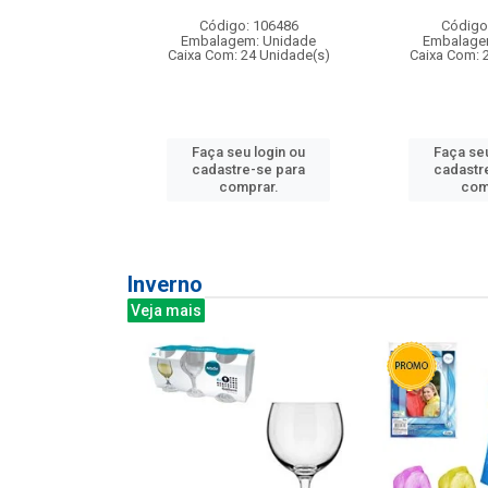
: 275814
Código: 106486
Código
m: Unidade
Embalagem: Unidade
Embalage
240 Unidade(s)
Caixa Com: 24 Unidade(s)
Caixa Com: 
u login ou
Faça seu login ou
Faça seu
e-se para
cadastre-se para
cadastr
prar.
comprar.
com
Inverno
Veja mais