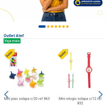
Outlet Atef
Veja mais
Mini piao solapa c/20 ref 863
Mini relogio solapa c/12 ref
832