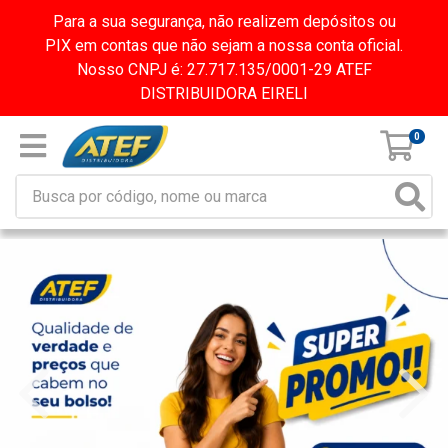
Para a sua segurança, não realizem depósitos ou
PIX em contas que não sejam a nossa conta oficial.
Nosso CNPJ é: 27.717.135/0001-29 ATEF
DISTRIBUIDORA EIRELI
0