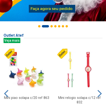
Outlet Atef
Veja mais
Mini piao solapa c/20 ref 863
Mini relogio solapa c/12 ref
832