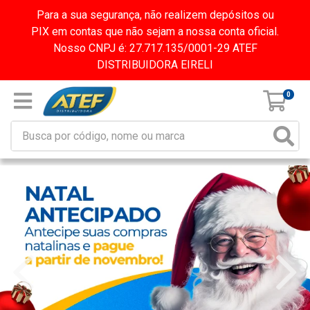
Para a sua segurança, não realizem depósitos ou
PIX em contas que não sejam a nossa conta oficial.
Nosso CNPJ é: 27.717.135/0001-29 ATEF
DISTRIBUIDORA EIRELI
0