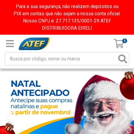
Para a sua segurança, não realizem depósitos ou
PIX em contas que não sejam a nossa conta oficial.
Nosso CNPJ é: 27.717.135/0001-29 ATEF
DISTRIBUIDORA EIRELI
0