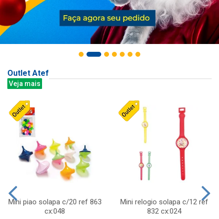
Outlet Atef
Veja mais
Mini piao solapa c/20 ref 863
Mini relogio solapa c/12 ref
cx:048
832 cx:024