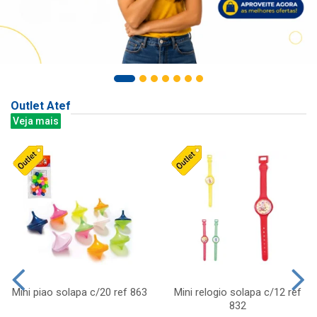
Outlet Atef
Veja mais
Mini piao solapa c/20 ref 863
Mini relogio solapa c/12 ref
832