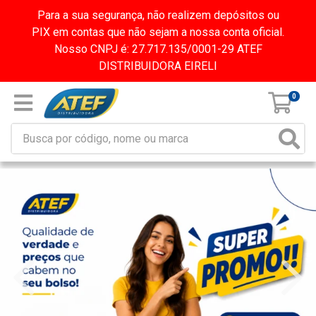
Para a sua segurança, não realizem depósitos ou
PIX em contas que não sejam a nossa conta oficial.
Nosso CNPJ é: 27.717.135/0001-29 ATEF
DISTRIBUIDORA EIRELI
0