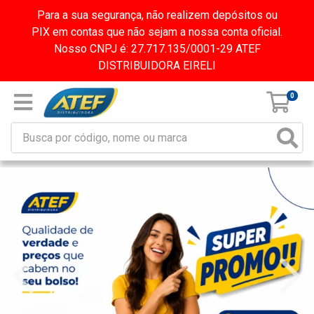
Para a sua segurança, não realizem depósitos ou
PIX em contas que não sejam a nossa conta oficial.
Nosso CNPJ é: 27.717.135/0001-29 ATEF
DISTRIBUIDORA EIRELI
0