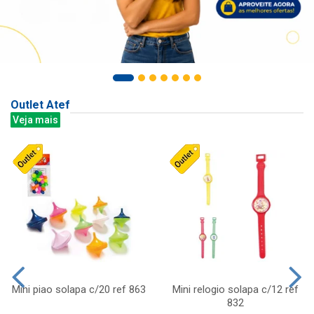
Outlet Atef
Veja mais
Mini piao solapa c/20 ref 863
Mini relogio solapa c/12 ref
832