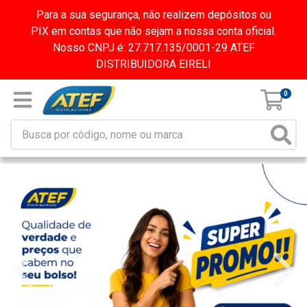
Para a sua segurança, não realizem depósitos ou
PIX em contas que não sejam a nossa conta oficial.
Nosso CNPJ é: 27.717.135/0001-29 ATEF
DISTRIBUIDORA EIRELI
0