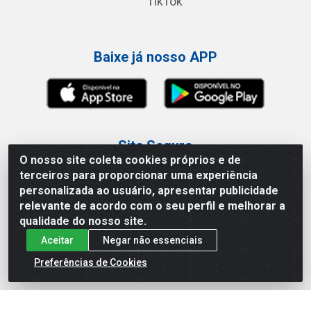
TikTok
Baixe já nosso APP
Site Seguro
O nosso site coleta cookies próprios e de
terceiros para proporcionar uma experiência
personalizada ao usuário, apresentar publicidade
relevante de acordo com o seu perfil e melhorar a
qualidade do nosso site.
Loja / Showroom
Aceitar
Negar não essenciais
Tel.: (11) 3227-0546
Preferências de Cookies
Av Vautier, 587/597 - Pari - São Paulo/SP