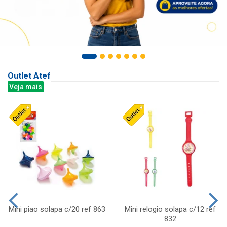
Outlet Atef
Veja mais
Mini piao solapa c/20 ref 863
Mini relogio solapa c/12 ref
832