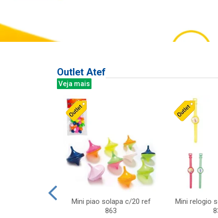
Outlet Atef
Veja mais
last c/div
Mini piao solapa c/20 ref
Mini relogio 
m ursinhos sor
863
8