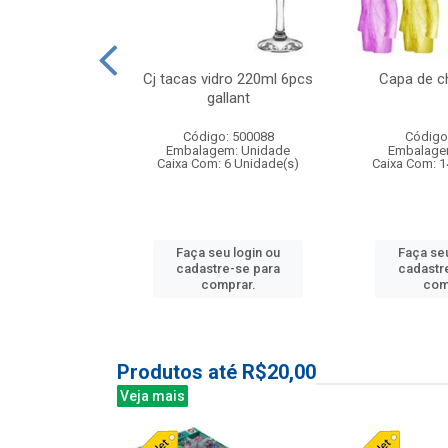
o raso 25,5cm
Cj tacas vidro 220ml 6pcs
Capa de c
e petala
gallant
: 503787
Código: 500088
Código
m: Unidade
Embalagem: Unidade
Embalage
24 Unidade(s)
Caixa Com: 6 Unidade(s)
Caixa Com: 1
u login ou
Faça seu login ou
Faça seu
e-se para
cadastre-se para
cadastr
prar.
comprar.
com
Produtos até R$20,00
Veja mais