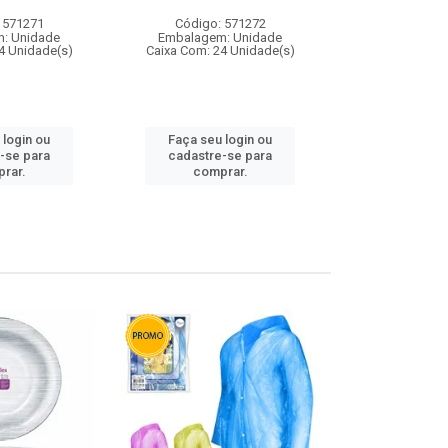
 571271
Código: 571272
Código:
: Unidade
Embalagem: Unidade
Embalagem
4 Unidade(s)
Caixa Com: 24 Unidade(s)
Caixa Com: 4
 login ou
Faça seu login ou
Faça seu 
-se para
cadastre-se para
cadastre
rar.
comprar.
comp