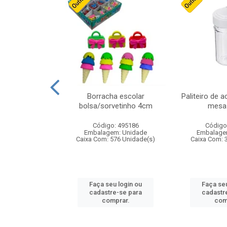
stico n.4 12cm
Borracha escolar
Paliteiro de a
bolsa/sorvetinho 4cm
mesa 
: 940550
Código: 495186
Código
m: Unidade
Embalagem: Unidade
Embalage
24 Unidade(s)
Caixa Com: 576 Unidade(s)
Caixa Com: 
u login ou
Faça seu login ou
Faça seu
e-se para
cadastre-se para
cadastr
prar.
comprar.
com