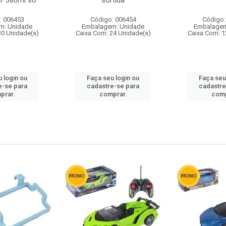
r 380ml so
sortida
: 006453
Código: 006454
Código:
m: Unidade
Embalagem: Unidade
Embalagem
30 Unidade(s)
Caixa Com: 24 Unidade(s)
Caixa Com: 1
 login ou
Faça seu login ou
Faça seu
e-se para
cadastre-se para
cadastre
prar.
comprar.
comp