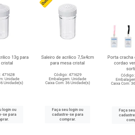
crilico 13g para
Saleiro de acrilico 7,5x4cm
Porta cracha
cristal
para mesa cristal
cordao ver
sort
: 471628
Código: 471629
Código:
m: Unidade
Embalagem: Unidade
Embalagem
36 Unidade(s)
Caixa Com: 36 Unidade(s)
Caixa Com: 3
 login ou
Faça seu login ou
Faça seu
e-se para
cadastre-se para
cadastre
prar.
comprar.
comp