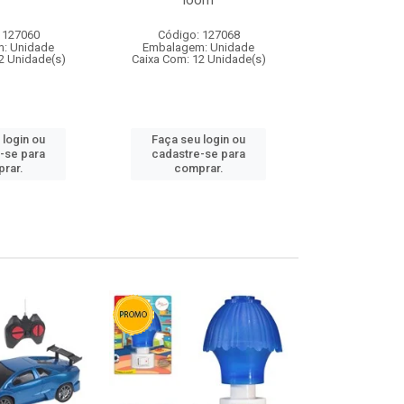
loom
 127060
Código: 127068
Código:
: Unidade
Embalagem: Unidade
Embalagem
2 Unidade(s)
Caixa Com: 12 Unidade(s)
Caixa Com: 1
 login ou
Faça seu login ou
Faça seu 
-se para
cadastre-se para
cadastre
rar.
comprar.
comp