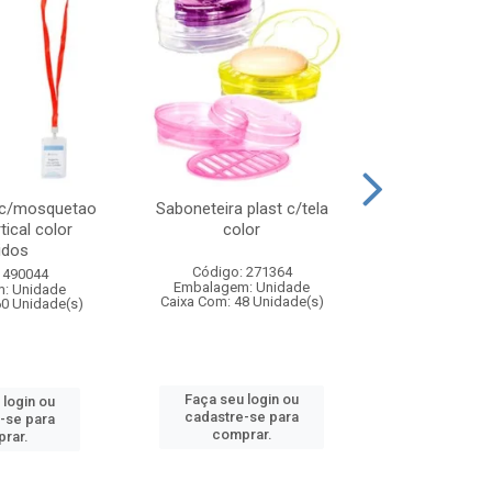
 c/mosquetao
Saboneteira plast c/tela
Prato plas
tical color
color
colo
idos
Código: 271364
Código:
 490044
Embalagem: Unidade
Embalagem
: Unidade
Caixa Com: 48 Unidade(s)
Caixa Com: 4
60 Unidade(s)
Faça seu login ou
Faça seu 
 login ou
cadastre-se para
cadastre
-se para
comprar.
comp
rar.