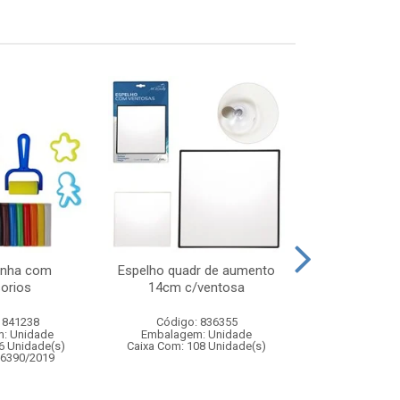
inha com
Espelho quadr de aumento
Jogo pul
orios
14cm c/ventosa
 841238
Código: 836355
Código:
: Unidade
Embalagem: Unidade
Embalagem
6 Unidade(s)
Caixa Com: 108 Unidade(s)
Caixa Com: 2
06390/2019
Inmetro: 0