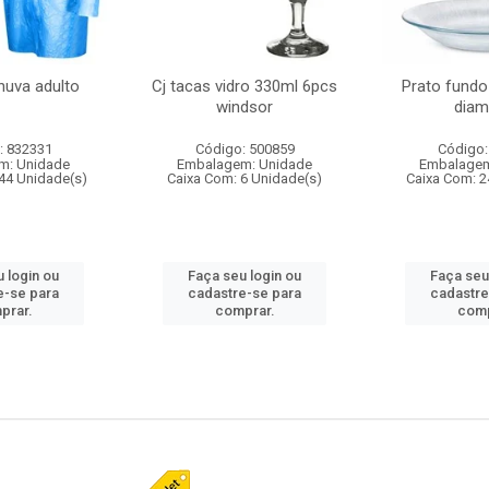
huva adulto
Cj tacas vidro 330ml 6pcs
Prato fundo
windsor
diam
: 832331
Código: 500859
Código:
m: Unidade
Embalagem: Unidade
Embalagem
44 Unidade(s)
Caixa Com: 6 Unidade(s)
Caixa Com: 2
 login ou
Faça seu login ou
Faça seu
e-se para
cadastre-se para
cadastre
prar.
comprar.
comp