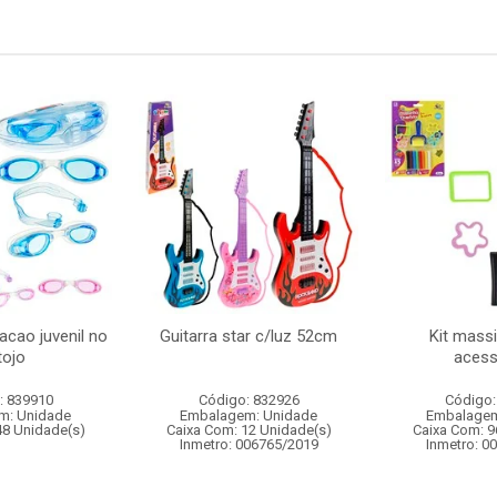
acao juvenil no
Guitarra star c/luz 52cm
Kit mass
tojo
acess
: 839910
Código: 832926
Código:
m: Unidade
Embalagem: Unidade
Embalagem
48 Unidade(s)
Caixa Com: 12 Unidade(s)
Caixa Com: 9
Inmetro: 006765/2019
Inmetro: 0