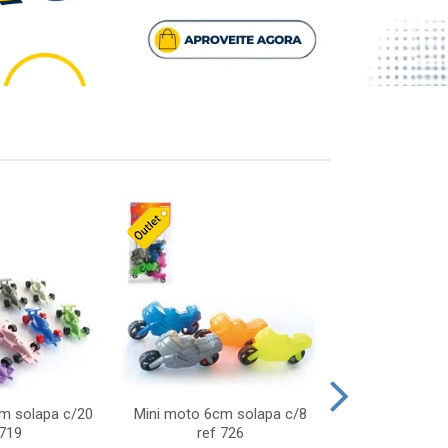
cm solapa c/20
Mini moto 6cm solapa c/8
Giro helice so
 719
ref 726
75