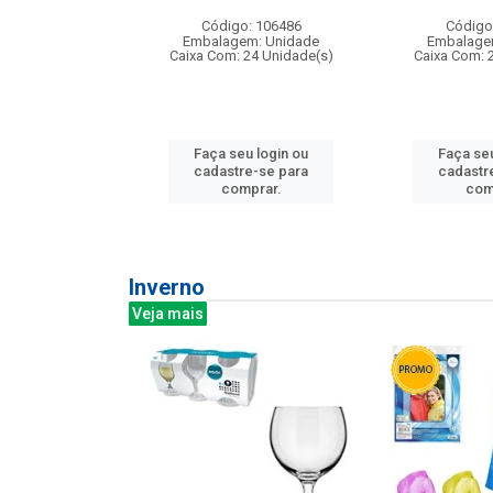
: 275814
Código: 106486
Código
m: Unidade
Embalagem: Unidade
Embalage
240 Unidade(s)
Caixa Com: 24 Unidade(s)
Caixa Com: 
u login ou
Faça seu login ou
Faça seu
e-se para
cadastre-se para
cadastr
prar.
comprar.
com
Inverno
Veja mais