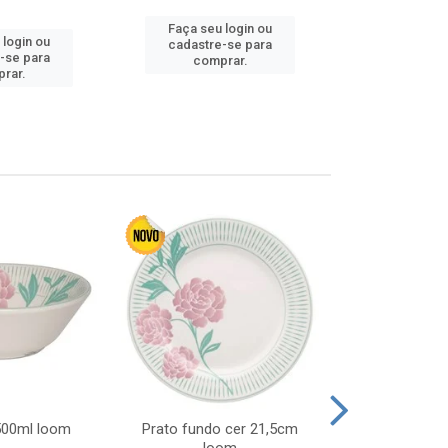
Faça seu login ou
 login ou
Faça seu 
cadastre-se para
-se para
cadastre
comprar.
rar.
comp
 500ml loom
Prato fundo cer 21,5cm
Prato raso c