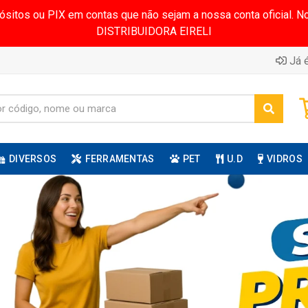
pósitos ou PIX em contas que não sejam a nossa conta oficial.
DISTRIBUIDORA EIRELI
Já é
DIVERSOS
FERRAMENTAS
PET
U.D
VIDROS