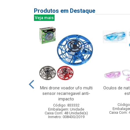
Produtos em Destaque
Veja mais
ra de ventosas
Mini drone voador ufo multi
Oculos de nat
e precisao com
sensor recarregavel anti-
es
ardo...
impacto
Código
: 836370
Código: 833332
Embalage
m: Unidade
Embalagem: Unidade
Caixa Com: 
24 Unidade(s)
Caixa Com: 48 Unidade(s)
BRI-0404-2023-16
Inmetro: 008430/2019