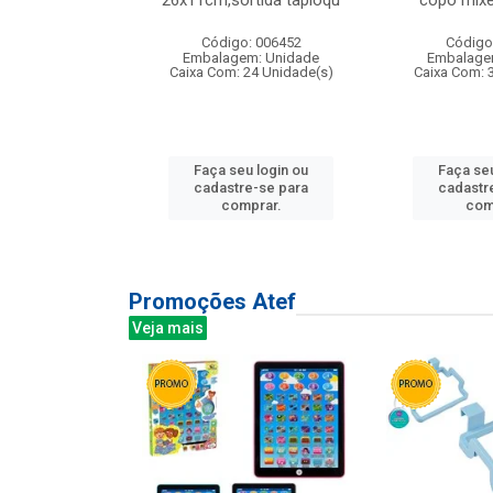
irios
26x11cm,sortida tapioqu
copo mixe
: 135177
Código: 006452
Código
m: Unidade
Embalagem: Unidade
Embalage
12 Unidade(s)
Caixa Com: 24 Unidade(s)
Caixa Com: 
u login ou
Faça seu login ou
Faça seu
e-se para
cadastre-se para
cadastr
prar.
comprar.
com
Promoções Atef
Veja mais