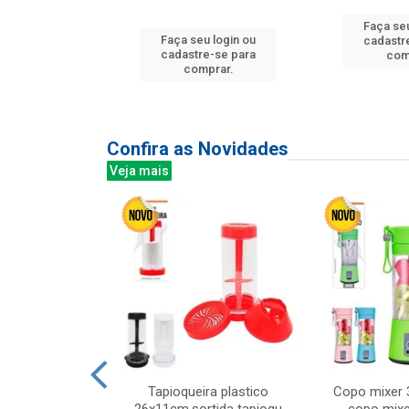
Faça seu
u login ou
Faça seu login ou
cadastr
e-se para
cadastre-se para
com
prar.
comprar.
Confira as Novidades
Veja mais
mesa cer 18cm
Tapioqueira plastico
Copo mixer 