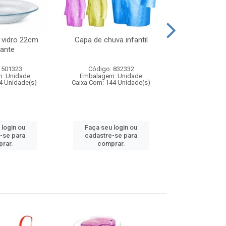
 vidro 22cm
Capa de chuva infantil
Jg prato fun
ante
diam
 501323
Código: 832332
Código:
: Unidade
Embalagem: Unidade
Embalagem
4 Unidade(s)
Caixa Com: 144 Unidade(s)
Caixa Com: 6
 login ou
Faça seu login ou
Faça seu 
-se para
cadastre-se para
cadastre
rar.
comprar.
comp