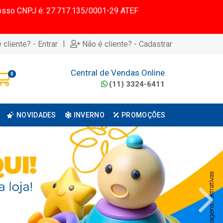
 Nosso CNPJ é: 27.717.135/0001-29 ATEF
|
 cliente? - Entrar
Não é cliente? - Cadastrar
Central de Vendas Online
0
(11) 3324-6411
NOVIDADES
INVERNO
PROMOÇÕES