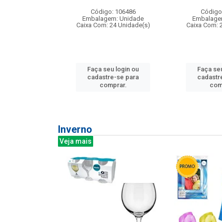
: 275814
Código: 106486
Código
m: Unidade
Embalagem: Unidade
Embalage
240 Unidade(s)
Caixa Com: 24 Unidade(s)
Caixa Com: 
u login ou
Faça seu login ou
Faça seu
e-se para
cadastre-se para
cadastr
prar.
comprar.
com
Inverno
Veja mais