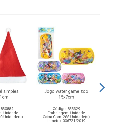
l simples
Jogo water game zoo
Lancador 2 em
41cm
15x7cm
bolas de agu
 830884
Código: 833329
Código:
: Unidade
Embalagem: Unidade
Embalagem
20 Unidade(s)
Caixa Com: 288 Unidade(s)
Caixa Com: 1
Inmetro: 006721/2019
Inmetro: 0