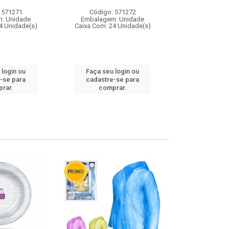
 571271
Código: 571272
Código:
: Unidade
Embalagem: Unidade
Embalagem
4 Unidade(s)
Caixa Com: 24 Unidade(s)
Caixa Com: 4
 login ou
Faça seu login ou
Faça seu 
-se para
cadastre-se para
cadastre
rar.
comprar.
comp