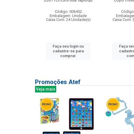
irios
26x11cm,sortida tapioqu
copo mixe
: 135177
Código: 006452
Código
m: Unidade
Embalagem: Unidade
Embalage
12 Unidade(s)
Caixa Com: 24 Unidade(s)
Caixa Com: 
u login ou
Faça seu login ou
Faça seu
e-se para
cadastre-se para
cadastr
prar.
comprar.
com
Promoções Atef
Veja mais