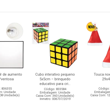
dr de aumento
Cubo interativo pequeno
Touca noe
/ventosa
5x5cm – brinquedo
29x
educativo para cri...
: 836355
Código:
Código: 833584
m: Unidade
Embalagem
Embalagem: Unidade
08 Unidade(s)
Caixa Com: 1
Caixa Com: 360 Unidade(s)
Inmetro: 006737/2019