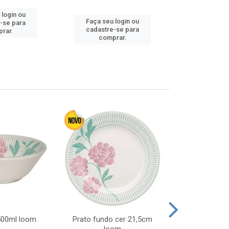
 login ou
Faça seu login ou
Faça seu 
-se para
cadastre-se para
cadastre
rar.
comprar.
comp
 500ml loom
Prato fundo cer 21,5cm
Prato raso c