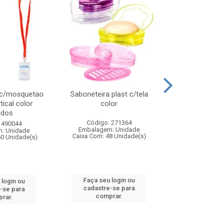
 c/mosquetao
Saboneteira plast c/tela
Prato plas
tical color
color
colo
idos
Código: 271364
Código:
 490044
Embalagem: Unidade
Embalagem
: Unidade
Caixa Com: 48 Unidade(s)
Caixa Com: 4
60 Unidade(s)
Faça seu login ou
Faça seu 
 login ou
cadastre-se para
cadastre
-se para
comprar.
comp
rar.