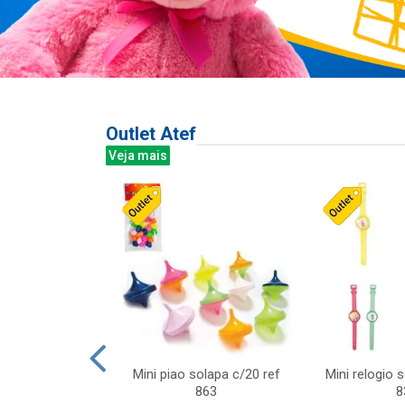
Outlet Atef
Veja mais
last c/div
Mini piao solapa c/20 ref
Mini relogio 
m ursinhos sor
863
8