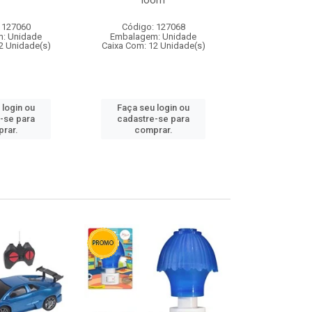
loom
 127060
Código: 127068
Código:
: Unidade
Embalagem: Unidade
Embalagem
2 Unidade(s)
Caixa Com: 12 Unidade(s)
Caixa Com: 1
 login ou
Faça seu login ou
Faça seu 
-se para
cadastre-se para
cadastre
rar.
comprar.
comp