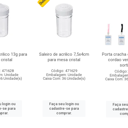
crilico 13g para
Saleiro de acrilico 7,5x4cm
Porta cracha
cristal
para mesa cristal
cordao ver
sort
: 471628
Código: 471629
Código:
m: Unidade
Embalagem: Unidade
Embalagem
36 Unidade(s)
Caixa Com: 36 Unidade(s)
Caixa Com: 3
 login ou
Faça seu login ou
Faça seu
e-se para
cadastre-se para
cadastre
prar.
comprar.
comp