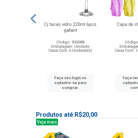
o raso 25,5cm
Cj tacas vidro 220ml 6pcs
Capa de c
e petala
gallant
: 503787
Código: 500088
Código
m: Unidade
Embalagem: Unidade
Embalage
24 Unidade(s)
Caixa Com: 6 Unidade(s)
Caixa Com: 1
u login ou
Faça seu login ou
Faça seu
e-se para
cadastre-se para
cadastr
prar.
comprar.
com
Produtos até R$20,00
Veja mais