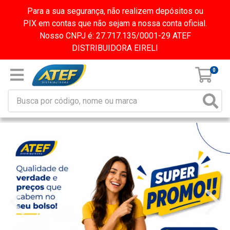
Para a sua segurança, não realizem depósitos ou
PIX em contas que não sejam a nossa conta oficial.
Nosso CNPJ é: 27.717.135/0001-29 ATEF
DISTRIBUIDORA EIRELI
0