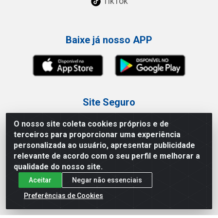
TikTok
Baixe já nosso APP
Site Seguro
O nosso site coleta cookies próprios e de
terceiros para proporcionar uma experiência
personalizada ao usuário, apresentar publicidade
relevante de acordo com o seu perfil e melhorar a
Loja / Showroom
qualidade do nosso site.
Aceitar
Negar não essenciais
Tel.: (11) 3227-0546
Av Vautier, 587/597 - Pari - São Paulo/SP
Preferências de Cookies