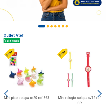
Outlet Atef
Veja mais
Mini piao solapa c/20 ref 863
Mini relogio solapa c/12 ref
832