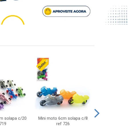
cm solapa c/20
Mini moto 6cm solapa c/8
Giro helice so
 719
ref 726
75