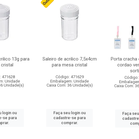
crilico 13g para
Saleiro de acrilico 7,5x4cm
Porta cracha
cristal
para mesa cristal
cordao ver
sort
: 471628
Código: 471629
Código:
m: Unidade
Embalagem: Unidade
Embalagem
36 Unidade(s)
Caixa Com: 36 Unidade(s)
Caixa Com: 3
 login ou
Faça seu login ou
Faça seu
e-se para
cadastre-se para
cadastre
prar.
comprar.
comp