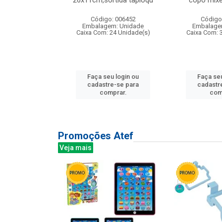
irios
26x11cm,sortida tapioqu
copo mixe
: 135177
Código: 006452
Código
m: Unidade
Embalagem: Unidade
Embalage
12 Unidade(s)
Caixa Com: 24 Unidade(s)
Caixa Com: 
u login ou
Faça seu login ou
Faça seu
e-se para
cadastre-se para
cadastr
prar.
comprar.
com
Promoções Atef
Veja mais