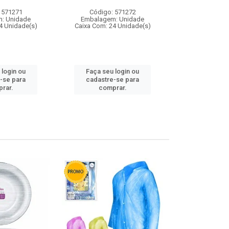
 571271
Código: 571272
Código:
: Unidade
Embalagem: Unidade
Embalagem
4 Unidade(s)
Caixa Com: 24 Unidade(s)
Caixa Com: 4
 login ou
Faça seu login ou
Faça seu 
-se para
cadastre-se para
cadastre
rar.
comprar.
comp