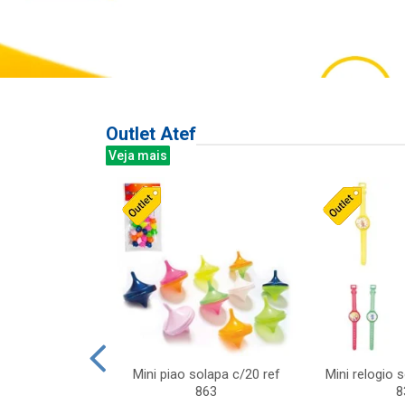
Outlet Atef
Veja mais
last c/div
Mini piao solapa c/20 ref
Mini relogio 
m ursinhos sor
863
8