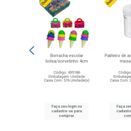
stico n.4 12cm
Borracha escolar
Paliteiro de a
bolsa/sorvetinho 4cm
mesa 
: 940550
Código: 495186
Código
m: Unidade
Embalagem: Unidade
Embalage
24 Unidade(s)
Caixa Com: 576 Unidade(s)
Caixa Com: 
u login ou
Faça seu login ou
Faça seu
e-se para
cadastre-se para
cadastr
prar.
comprar.
com