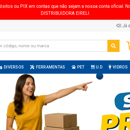
pósitos ou PIX em contas que não sejam a nossa conta oficial.
DISTRIBUIDORA EIRELI
Já é
DIVERSOS
FERRAMENTAS
PET
U.D
VIDROS