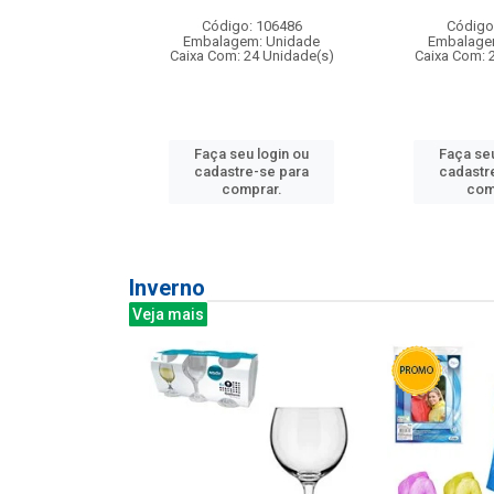
: 275814
Código: 106486
Código
m: Unidade
Embalagem: Unidade
Embalage
240 Unidade(s)
Caixa Com: 24 Unidade(s)
Caixa Com: 
u login ou
Faça seu login ou
Faça seu
e-se para
cadastre-se para
cadastr
prar.
comprar.
com
Inverno
Veja mais