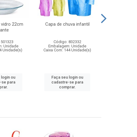
 vidro 22cm
Capa de chuva infantil
Jg prato fun
ante
diam
 501323
Código: 832332
Código:
: Unidade
Embalagem: Unidade
Embalagem
4 Unidade(s)
Caixa Com: 144 Unidade(s)
Caixa Com: 6
 login ou
Faça seu login ou
Faça seu 
-se para
cadastre-se para
cadastre
rar.
comprar.
comp