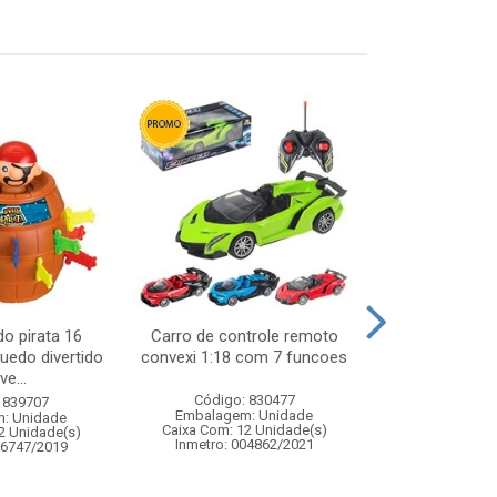
do pirata 16
Carro de controle remoto
Jogo water g
uedo divertido
convexi 1:18 com 7 funcoes
mar - brinque
ve...
de agu
Código: 830477
 839707
Código:
Embalagem: Unidade
: Unidade
Embalagem
Caixa Com: 12 Unidade(s)
2 Unidade(s)
Caixa Com: 9
Inmetro: 004862/2021
06747/2019
Inmetro: 0