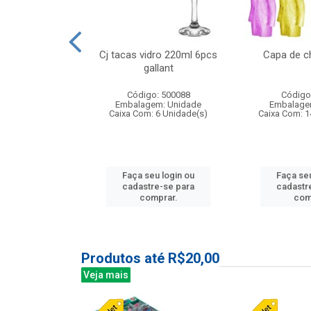
o raso 25,5cm
Cj tacas vidro 220ml 6pcs
Capa de c
e petala
gallant
: 503787
Código: 500088
Código
m: Unidade
Embalagem: Unidade
Embalage
24 Unidade(s)
Caixa Com: 6 Unidade(s)
Caixa Com: 1
u login ou
Faça seu login ou
Faça seu
e-se para
cadastre-se para
cadastr
prar.
comprar.
com
Produtos até R$20,00
Veja mais