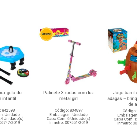
ra-gelo do
Patinete 3 rodas com luz
Jogo barril 
 infantil
metal girl
adagas – brinq
de a
: 842598
Código: 834897
Código:
m: Unidade
Embalagem: Unidade
Embalagem
24 Unidade(s)
Caixa Com: 6 Unidade(s)
Caixa Com: 1
006747/2019
Inmetro: 007551/2019
Inmetro: 0