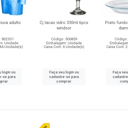
huva adulto
Cj tacas vidro 330ml 6pcs
Prato fundo
windsor
diam
: 832331
Código: 500859
Código:
m: Unidade
Embalagem: Unidade
Embalagem
44 Unidade(s)
Caixa Com: 6 Unidade(s)
Caixa Com: 2
 login ou
Faça seu login ou
Faça seu
e-se para
cadastre-se para
cadastre
prar.
comprar.
comp