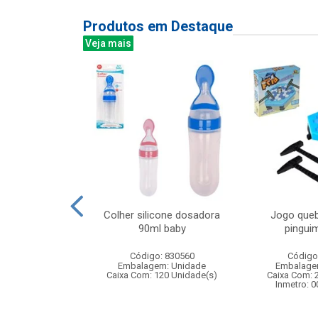
Produtos em Destaque
Veja mais
00led color 8m
Colher silicone dosadora
Jogo queb
 ft 8f
90ml baby
pinguim
: 842948
Código: 830560
Código
m: Unidade
Embalagem: Unidade
Embalage
50 Unidade(s)
Caixa Com: 120 Unidade(s)
Caixa Com: 
Inmetro: 