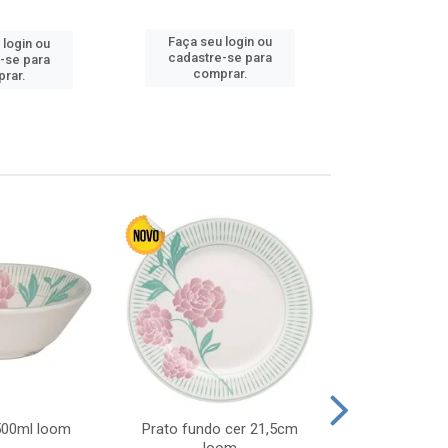
Faça seu login ou
 login ou
Faça seu 
cadastre-se para
-se para
cadastre
comprar.
rar.
comp
 500ml loom
Prato fundo cer 21,5cm
Prato raso c