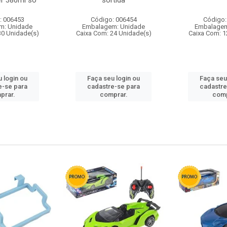
r 380ml so
sortida
: 006453
Código: 006454
Código:
m: Unidade
Embalagem: Unidade
Embalagem
30 Unidade(s)
Caixa Com: 24 Unidade(s)
Caixa Com: 1
 login ou
Faça seu login ou
Faça seu
e-se para
cadastre-se para
cadastre
prar.
comprar.
comp