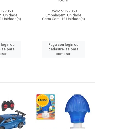
loom
 127060
Código: 127068
Código:
: Unidade
Embalagem: Unidade
Embalagem
2 Unidade(s)
Caixa Com: 12 Unidade(s)
Caixa Com: 1
 login ou
Faça seu login ou
Faça seu 
-se para
cadastre-se para
cadastre
rar.
comprar.
comp