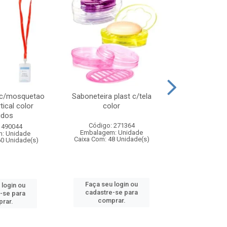
 c/mosquetao
Saboneteira plast c/tela
Prato plas
tical color
color
colo
idos
Código: 271364
Código:
 490044
Embalagem: Unidade
Embalagem
: Unidade
Caixa Com: 48 Unidade(s)
Caixa Com: 4
60 Unidade(s)
Faça seu login ou
Faça seu 
 login ou
cadastre-se para
cadastre
-se para
comprar.
comp
rar.