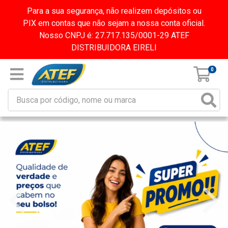
Para a sua segurança, não realizem depósitos ou
PIX em contas que não sejam a nossa conta oficial.
Nosso CNPJ é: 27.717.135/0001-29 ATEF
DISTRIBUIDORA EIRELI
0