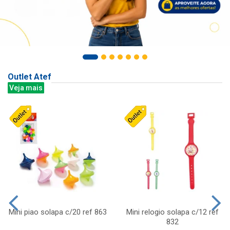
Outlet Atef
Veja mais
Mini piao solapa c/20 ref 863
Mini relogio solapa c/12 ref
832