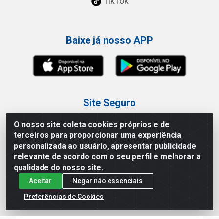
TikTok
Baixe já nosso APP
Site Seguro
O nosso site coleta cookies próprios e de
terceiros para proporcionar uma experiência
personalizada ao usuário, apresentar publicidade
relevante de acordo com o seu perfil e melhorar a
Loja / Showroom
qualidade do nosso site.
Aceitar
Negar não essenciais
Tel.: (11) 3227-0546
Av Vautier, 587/597 - Pari - São Paulo/SP
Preferências de Cookies