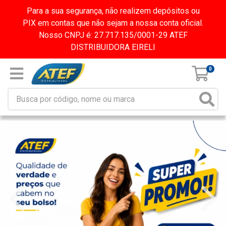
Para a sua segurança, não realizem depósitos ou
PIX em contas que não sejam a nossa conta oficial.
Nosso CNPJ é: 27.717.135/0001-29 ATEF
DISTRIBUIDORA EIRELI
0