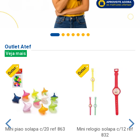
Outlet Atef
Veja mais
Mini piao solapa c/20 ref 863
Mini relogio solapa c/12 ref
832