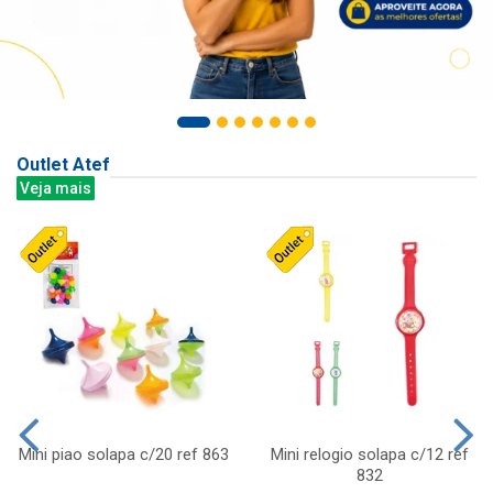
Outlet Atef
Veja mais
Mini piao solapa c/20 ref 863
Mini relogio solapa c/12 ref
832