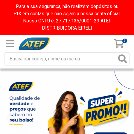
Para a sua segurança, não realizem depósitos ou
PIX em contas que não sejam a nossa conta oficial.
Nosso CNPJ é: 27.717.135/0001-29 ATEF
DISTRIBUIDORA EIRELI
0