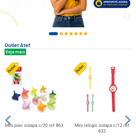
Outlet Atef
Veja mais
Mini piao solapa c/20 ref 863
Mini relogio solapa c/12 ref
832