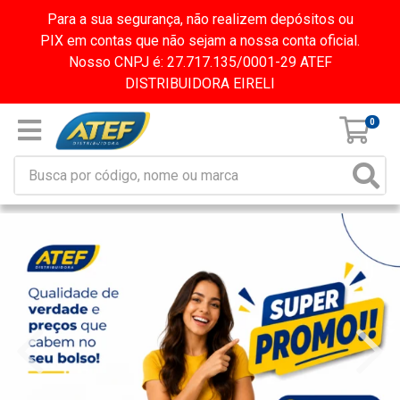
Para a sua segurança, não realizem depósitos ou
PIX em contas que não sejam a nossa conta oficial.
Nosso CNPJ é: 27.717.135/0001-29 ATEF
DISTRIBUIDORA EIRELI
0