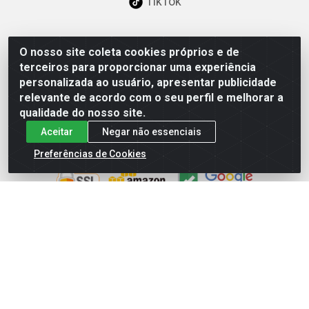
TikTok
O nosso site coleta cookies próprios e de
Baixe já nosso APP
terceiros para proporcionar uma experiência
personalizada ao usuário, apresentar publicidade
relevante de acordo com o seu perfil e melhorar a
qualidade do nosso site.
Aceitar
Negar não essenciais
Site Seguro
Preferências de Cookies
Loja / Showroom
Tel.: (11) 3227-0546
Av Vautier, 587/597 - Pari - São Paulo/SP