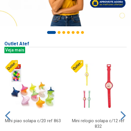
Outlet Atef
Veja mais
Mini piao solapa c/20 ref 863
Mini relogio solapa c/12 ref
832