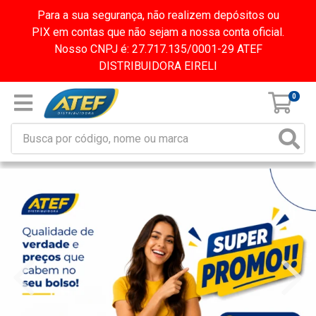
Para a sua segurança, não realizem depósitos ou
PIX em contas que não sejam a nossa conta oficial.
Nosso CNPJ é: 27.717.135/0001-29 ATEF
DISTRIBUIDORA EIRELI
0