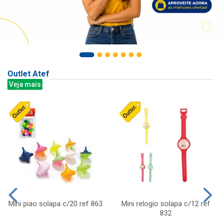
Outlet Atef
Veja mais
Mini piao solapa c/20 ref 863
Mini relogio solapa c/12 ref
832