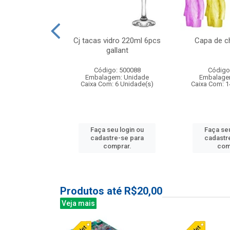
o raso 25,5cm
Cj tacas vidro 220ml 6pcs
Capa de c
e petala
gallant
: 503787
Código: 500088
Código
m: Unidade
Embalagem: Unidade
Embalage
24 Unidade(s)
Caixa Com: 6 Unidade(s)
Caixa Com: 1
u login ou
Faça seu login ou
Faça seu
e-se para
cadastre-se para
cadastr
prar.
comprar.
com
Produtos até R$20,00
Veja mais