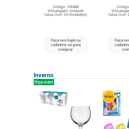
: 275814
Código: 106486
Código
m: Unidade
Embalagem: Unidade
Embalage
240 Unidade(s)
Caixa Com: 24 Unidade(s)
Caixa Com: 
u login ou
Faça seu login ou
Faça seu
e-se para
cadastre-se para
cadastr
prar.
comprar.
com
Inverno
Veja mais