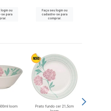
 login ou
Faça seu login ou
Faça seu 
-se para
cadastre-se para
cadastre
rar.
comprar.
comp
 500ml loom
Prato fundo cer 21,5cm
Prato raso c