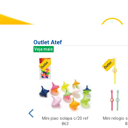
Outlet Atef
Veja mais
last c/div
Mini piao solapa c/20 ref
Mini relogio 
m ursinhos sor
863
8