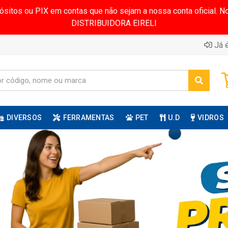
pósitos ou PIX em contas que não sejam a nossa conta oficial.
DISTRIBUIDORA EIRELI
Já é
DIVERSOS
FERRAMENTAS
PET
U.D
VIDROS