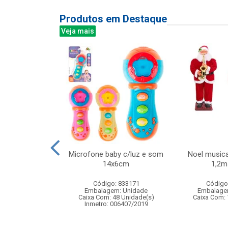
Produtos em Destaque
Veja mais
ra de ventosas
Microfone baby c/luz e som
Noel musica
e precisao com
14x6cm
1,2m 
ardo...
Código: 833171
Código
: 836370
Embalagem: Unidade
Embalage
m: Unidade
Caixa Com: 48 Unidade(s)
Caixa Com: 
24 Unidade(s)
Inmetro: 006407/2019
BRI-0404-2023-16