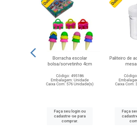
stico n.4 12cm
Borracha escolar
Paliteiro de a
bolsa/sorvetinho 4cm
mesa 
: 940550
Código: 495186
Código
m: Unidade
Embalagem: Unidade
Embalage
24 Unidade(s)
Caixa Com: 576 Unidade(s)
Caixa Com: 
u login ou
Faça seu login ou
Faça seu
e-se para
cadastre-se para
cadastr
prar.
comprar.
com