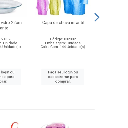
 vidro 22cm
Capa de chuva infantil
Jg prato fun
ante
diam
 501323
Código: 832332
Código:
: Unidade
Embalagem: Unidade
Embalagem
4 Unidade(s)
Caixa Com: 144 Unidade(s)
Caixa Com: 6
 login ou
Faça seu login ou
Faça seu 
-se para
cadastre-se para
cadastre
rar.
comprar.
comp