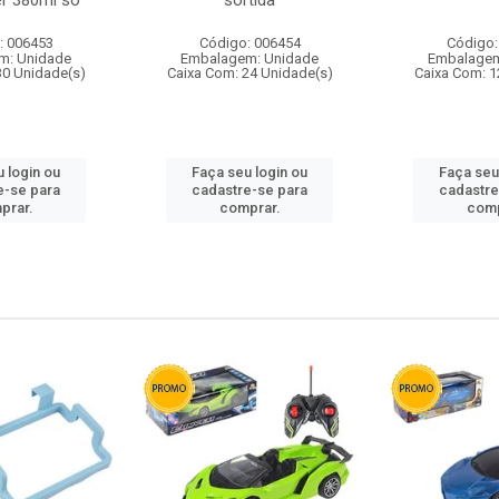
r 380ml so
sortida
: 006453
Código: 006454
Código:
m: Unidade
Embalagem: Unidade
Embalagem
30 Unidade(s)
Caixa Com: 24 Unidade(s)
Caixa Com: 1
 login ou
Faça seu login ou
Faça seu
e-se para
cadastre-se para
cadastre
prar.
comprar.
comp