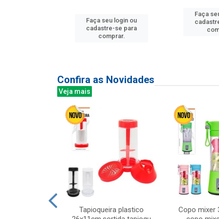
Faça seu
Faça seu login ou
u login ou
cadastr
cadastre-se para
e-se para
com
comprar.
prar.
Confira as Novidades
Veja mais
mesa cer 18cm
Tapioqueira plastico
Copo mixer 