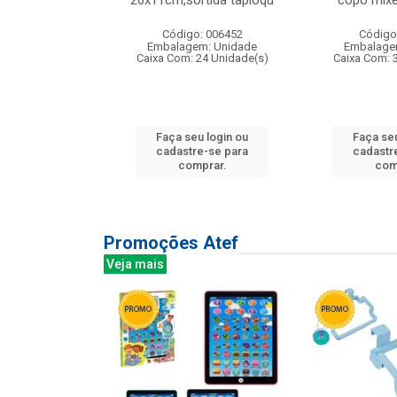
irios
26x11cm,sortida tapioqu
copo mixe
: 135177
Código: 006452
Código
m: Unidade
Embalagem: Unidade
Embalage
12 Unidade(s)
Caixa Com: 24 Unidade(s)
Caixa Com: 
u login ou
Faça seu login ou
Faça seu
e-se para
cadastre-se para
cadastr
prar.
comprar.
com
Promoções Atef
Veja mais