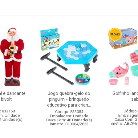
l e dancante
Jogo quebra-gelo do
Golfinho lan
bivolt
pinguim - brinquedo
sa
educativo para crian...
: 833158
Código:
Código: 833054
m: Unidade
Embalagem
Embalagem: Unidade
1 Unidade(s)
Caixa Com: 2
Caixa Com: 48 Unidade(s)
Inmetro: ABCP-B
Inmetro: 010004/2023