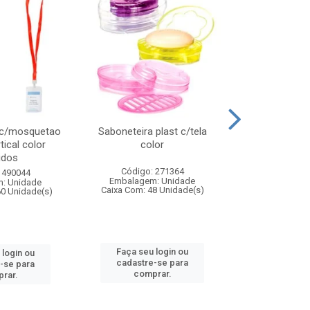
 c/mosquetao
Saboneteira plast c/tela
Prato plas
tical color
color
colo
idos
Código: 271364
Código:
 490044
Embalagem: Unidade
Embalagem
: Unidade
Caixa Com: 48 Unidade(s)
Caixa Com: 4
60 Unidade(s)
Faça seu login ou
Faça seu 
 login ou
cadastre-se para
cadastre
-se para
comprar.
comp
rar.