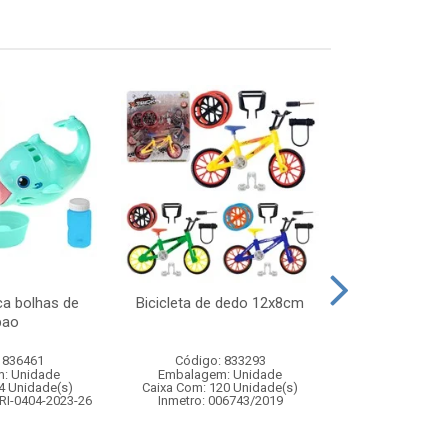
ca bolhas de
Bicicleta de dedo 12x8cm
Guitarra sta
bao
 836461
Código: 833293
Código:
: Unidade
Embalagem: Unidade
Embalagem
4 Unidade(s)
Caixa Com: 120 Unidade(s)
Caixa Com: 1
RI-0404-2023-26
Inmetro: 006743/2019
Inmetro: 0