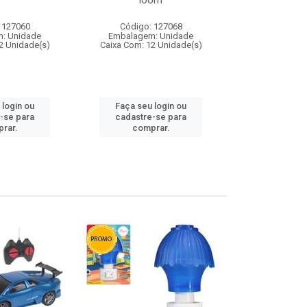
loom
 127060
Código: 127068
Código:
: Unidade
Embalagem: Unidade
Embalagem
2 Unidade(s)
Caixa Com: 12 Unidade(s)
Caixa Com: 1
 login ou
Faça seu login ou
Faça seu 
-se para
cadastre-se para
cadastre
rar.
comprar.
comp