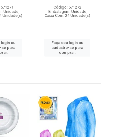
 571271
Código: 571272
Código:
: Unidade
Embalagem: Unidade
Embalagem
4 Unidade(s)
Caixa Com: 24 Unidade(s)
Caixa Com: 4
 login ou
Faça seu login ou
Faça seu 
-se para
cadastre-se para
cadastre
rar.
comprar.
comp