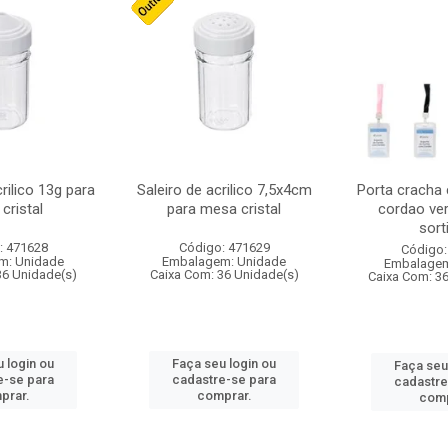
crilico 13g para
Saleiro de acrilico 7,5x4cm
Porta cracha
cristal
para mesa cristal
cordao ver
sort
: 471628
Código: 471629
Código:
m: Unidade
Embalagem: Unidade
Embalagem
36 Unidade(s)
Caixa Com: 36 Unidade(s)
Caixa Com: 3
 login ou
Faça seu login ou
Faça seu
e-se para
cadastre-se para
cadastre
prar.
comprar.
comp