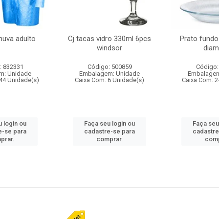
huva adulto
Cj tacas vidro 330ml 6pcs
Prato fundo
windsor
diam
: 832331
Código: 500859
Código:
m: Unidade
Embalagem: Unidade
Embalagem
44 Unidade(s)
Caixa Com: 6 Unidade(s)
Caixa Com: 2
 login ou
Faça seu login ou
Faça seu
e-se para
cadastre-se para
cadastre
prar.
comprar.
comp