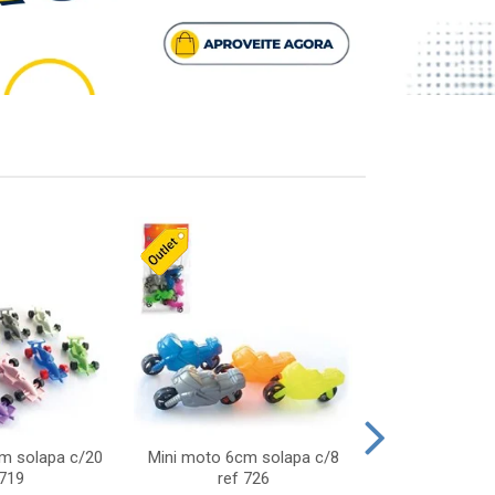
cm solapa c/20
Mini moto 6cm solapa c/8
Giro helice so
 719
ref 726
75