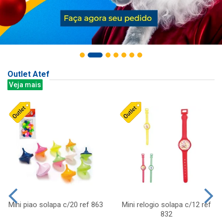
Outlet Atef
Veja mais
Mini piao solapa c/20 ref 863
Mini relogio solapa c/12 ref
832