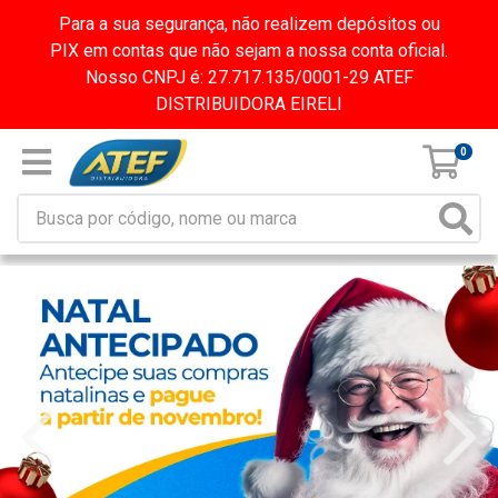
Para a sua segurança, não realizem depósitos ou
PIX em contas que não sejam a nossa conta oficial.
Nosso CNPJ é: 27.717.135/0001-29 ATEF
DISTRIBUIDORA EIRELI
0