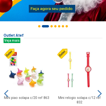
Outlet Atef
Veja mais
Mini piao solapa c/20 ref 863
Mini relogio solapa c/12 ref
832