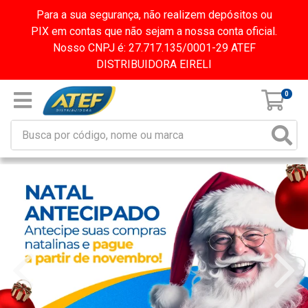
Para a sua segurança, não realizem depósitos ou
PIX em contas que não sejam a nossa conta oficial.
Nosso CNPJ é: 27.717.135/0001-29 ATEF
DISTRIBUIDORA EIRELI
0