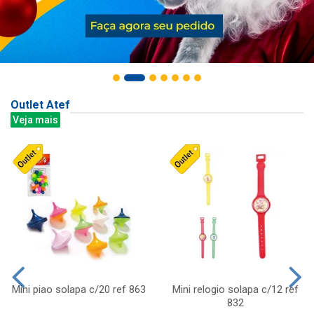
Outlet Atef
Veja mais
Mini piao solapa c/20 ref 863
Mini relogio solapa c/12 ref
832