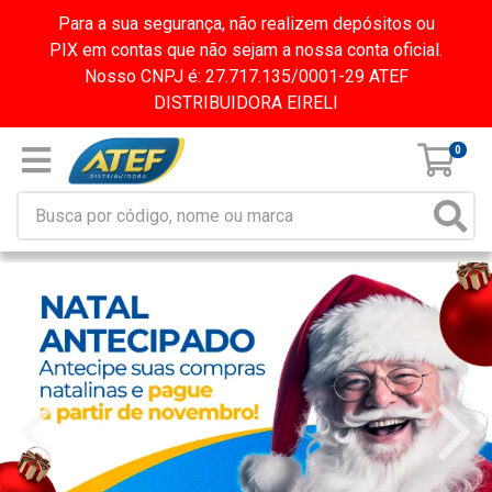
Para a sua segurança, não realizem depósitos ou
PIX em contas que não sejam a nossa conta oficial.
Nosso CNPJ é: 27.717.135/0001-29 ATEF
DISTRIBUIDORA EIRELI
0