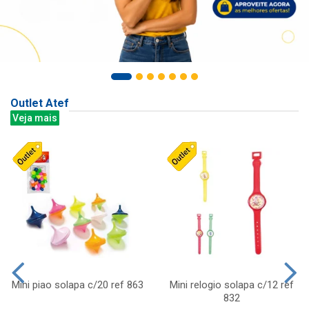
Outlet Atef
Veja mais
Mini piao solapa c/20 ref 863
Mini relogio solapa c/12 ref
832