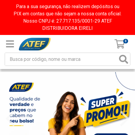
Para a sua segurança, não realizem depósitos ou
PIX em contas que não sejam a nossa conta oficial.
Nosso CNPJ é: 27.717.135/0001-29 ATEF
DISTRIBUIDORA EIRELI
0