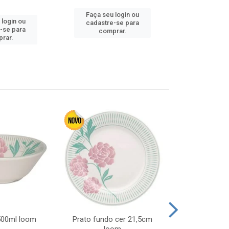
Faça seu login ou
Faça seu 
 login ou
cadastre-se para
cadastre
-se para
comprar.
comp
rar.
 500ml loom
Prato fundo cer 21,5cm
Prato raso c