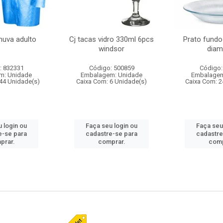
huva adulto
Cj tacas vidro 330ml 6pcs
Prato fundo
windsor
diam
: 832331
Código: 500859
Código:
m: Unidade
Embalagem: Unidade
Embalagem
44 Unidade(s)
Caixa Com: 6 Unidade(s)
Caixa Com: 2
 login ou
Faça seu login ou
Faça seu
e-se para
cadastre-se para
cadastre
prar.
comprar.
comp