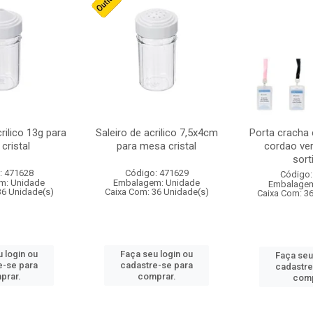
crilico 13g para
Saleiro de acrilico 7,5x4cm
Porta cracha
cristal
para mesa cristal
cordao ver
sort
: 471628
Código: 471629
Código:
m: Unidade
Embalagem: Unidade
Embalagem
36 Unidade(s)
Caixa Com: 36 Unidade(s)
Caixa Com: 3
 login ou
Faça seu login ou
Faça seu
e-se para
cadastre-se para
cadastre
prar.
comprar.
comp