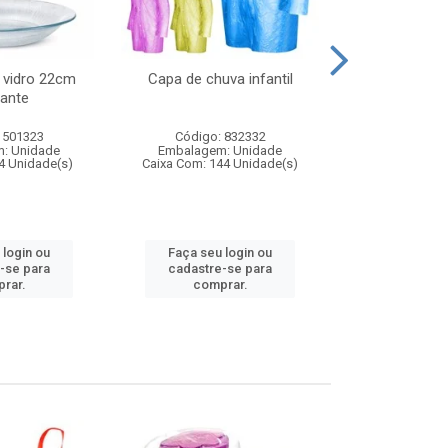
 vidro 22cm
Capa de chuva infantil
Jg prato fun
ante
diam
 501323
Código: 832332
Código:
: Unidade
Embalagem: Unidade
Embalagem
4 Unidade(s)
Caixa Com: 144 Unidade(s)
Caixa Com: 6
 login ou
Faça seu login ou
Faça seu 
-se para
cadastre-se para
cadastre
rar.
comprar.
comp