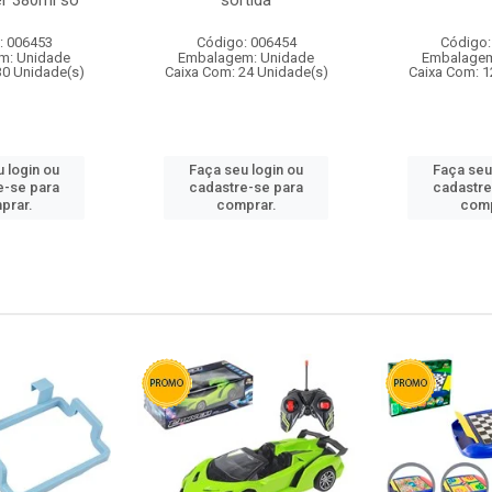
r 380ml so
sortida
: 006453
Código: 006454
Código:
m: Unidade
Embalagem: Unidade
Embalagem
30 Unidade(s)
Caixa Com: 24 Unidade(s)
Caixa Com: 1
 login ou
Faça seu login ou
Faça seu
e-se para
cadastre-se para
cadastre
prar.
comprar.
comp