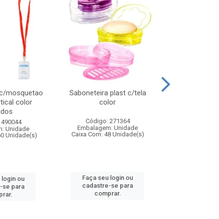
 c/mosquetao
Saboneteira plast c/tela
Prato plas
tical color
color
colo
idos
Código: 271364
Código:
 490044
Embalagem: Unidade
Embalagem
: Unidade
Caixa Com: 48 Unidade(s)
Caixa Com: 4
60 Unidade(s)
Faça seu login ou
Faça seu 
 login ou
cadastre-se para
cadastre
-se para
comprar.
comp
rar.