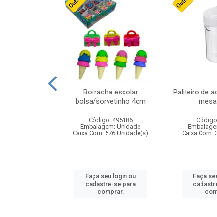
stico n.4 12cm
Borracha escolar
Paliteiro de a
bolsa/sorvetinho 4cm
mesa 
: 940550
Código: 495186
Código
m: Unidade
Embalagem: Unidade
Embalage
24 Unidade(s)
Caixa Com: 576 Unidade(s)
Caixa Com: 
u login ou
Faça seu login ou
Faça seu
e-se para
cadastre-se para
cadastr
prar.
comprar.
com