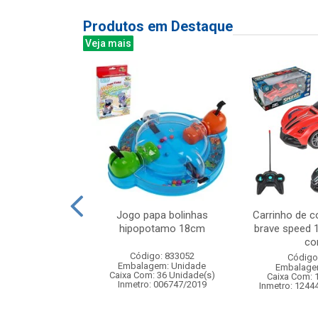
Produtos em Destaque
Veja mais
cal com rena
Jogo papa bolinhas
Carrinho de c
4x20cm
hipopotamo 18cm
brave speed 1
com
: 830862
Código: 833052
Código
m: Unidade
Embalagem: Unidade
Embalage
24 Unidade(s)
Caixa Com: 36 Unidade(s)
Caixa Com: 
Inmetro: 006747/2019
Inmetro: 1244