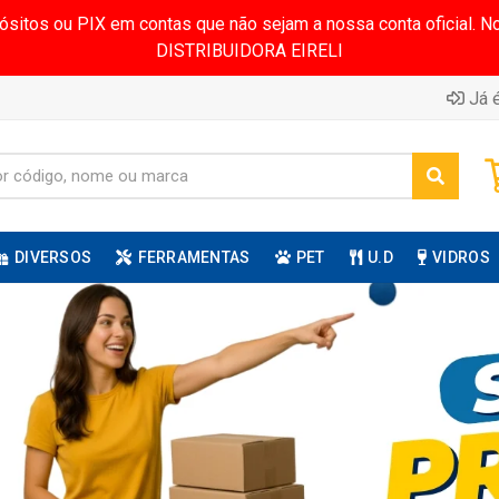
pósitos ou PIX em contas que não sejam a nossa conta oficial.
DISTRIBUIDORA EIRELI
Já é
DIVERSOS
FERRAMENTAS
PET
U.D
VIDROS