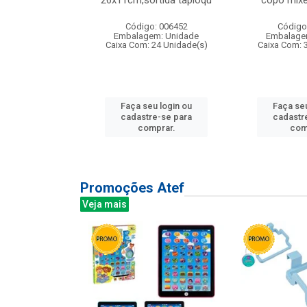
irios
26x11cm,sortida tapioqu
copo mixe
: 135177
Código: 006452
Código
m: Unidade
Embalagem: Unidade
Embalage
12 Unidade(s)
Caixa Com: 24 Unidade(s)
Caixa Com: 
u login ou
Faça seu login ou
Faça seu
e-se para
cadastre-se para
cadastr
prar.
comprar.
com
Promoções Atef
Veja mais