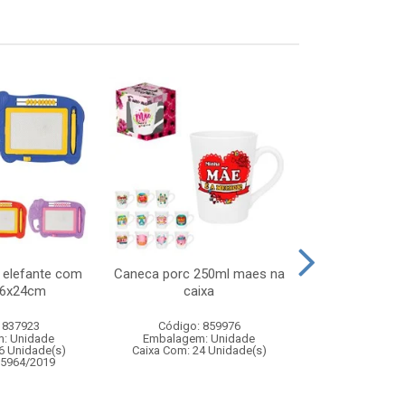
 elefante com
Caneca porc 250ml maes na
Pisca arroz
16x24cm
caixa
quente 4,2
 837923
Código: 859976
Código:
: Unidade
Embalagem: Unidade
Embalagem
6 Unidade(s)
Caixa Com: 24 Unidade(s)
Caixa Com: 12
05964/2019