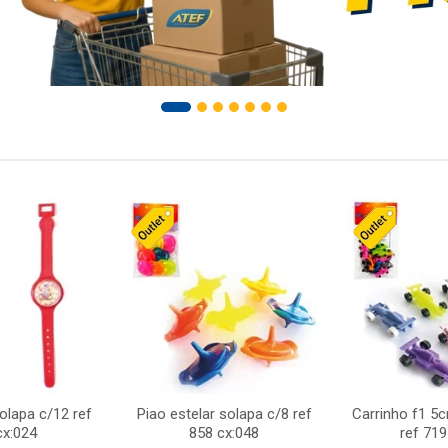
solapa c/12 ref
Piao estelar solapa c/8 ref
Carrinho f1 5
cx:024
858 cx:048
ref 719