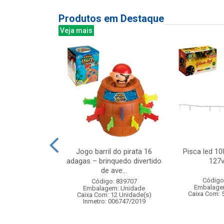
Produtos em Destaque
Veja mais
cal com rena
Jogo barril do pirata 16
Pisca led 10
cm cx:024
adagas – brinquedo divertido
127v
de ave...
: 830862
Código
Código: 839707
m: Unidade
Embalage
Embalagem: Unidade
24 Unidade(s)
Caixa Com: 
Caixa Com: 12 Unidade(s)
Inmetro: 006747/2019