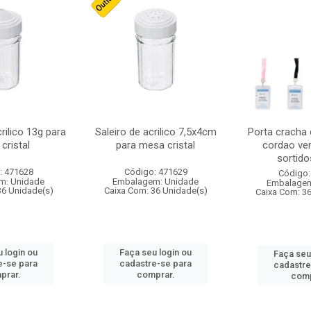
crilico 13g para
Saleiro de acrilico 7,5x4cm
Porta cracha
cristal
para mesa cristal
cordao ver
sortidos
: 471628
Código: 471629
Código:
m: Unidade
Embalagem: Unidade
Embalagem
36 Unidade(s)
Caixa Com: 36 Unidade(s)
Caixa Com: 3
 login ou
Faça seu login ou
Faça seu
e-se para
cadastre-se para
cadastre
prar.
comprar.
comp