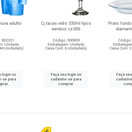
huva adulto
Cj tacas vidro 330ml 6pcs
Prato fundo
windsor cx:006
diamant
: 832331
Código: 500859
Código:
m: Unidade
Embalagem: Unidade
Embalagem
44 Unidade(s)
Caixa Com: 6 Unidade(s)
Caixa Com: 2
 login ou
Faça seu login ou
Faça seu
e-se para
cadastre-se para
cadastre
prar.
comprar.
comp