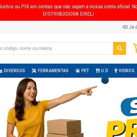
pósitos ou PIX em contas que não sejam a nossa conta oficial.
DISTRIBUIDORA EIRELI
Já é
DIVERSOS
FERRAMENTAS
PET
U.D
VIDROS