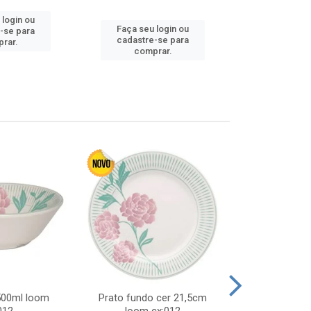
 login ou
Faça seu 
Faça seu login ou
-se para
cadastre
cadastre-se para
rar.
comp
comprar.
 500ml loom
Prato fundo cer 21,5cm
Prato raso c