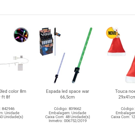
0led color 8m
Espada led space war
Touca noe
 ft 8f
66,5cm
29x41cm
: 842946
Código: 839662
Código:
m: Unidade
Embalagem: Unidade
Embalagem
50 Unidade(s)
Caixa Com: 48 Unidade(s)
Caixa Com: 1
Inmetro: 006752/2019