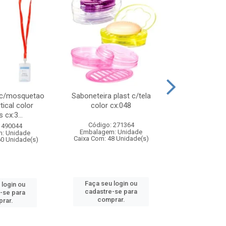
 c/mosquetao
Saboneteira plast c/tela
Prato plas
tical color
color cx:048
colorido
 cx:3...
Código: 271364
Código:
 490044
Embalagem: Unidade
Embalagem
: Unidade
Caixa Com: 48 Unidade(s)
Caixa Com: 4
60 Unidade(s)
Faça seu login ou
Faça seu 
 login ou
cadastre-se para
cadastre
-se para
comprar.
comp
rar.