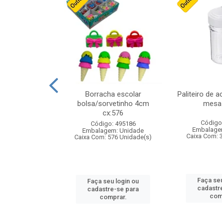
stico n.4 12cm
Borracha escolar
Paliteiro de a
bolsa/sorvetinho 4cm
mesa 
cx:576
: 940550
Código
Código: 495186
m: Unidade
Embalage
Embalagem: Unidade
24 Unidade(s)
Caixa Com: 
Caixa Com: 576 Unidade(s)
u login ou
Faça seu
Faça seu login ou
e-se para
cadastr
cadastre-se para
prar.
com
comprar.