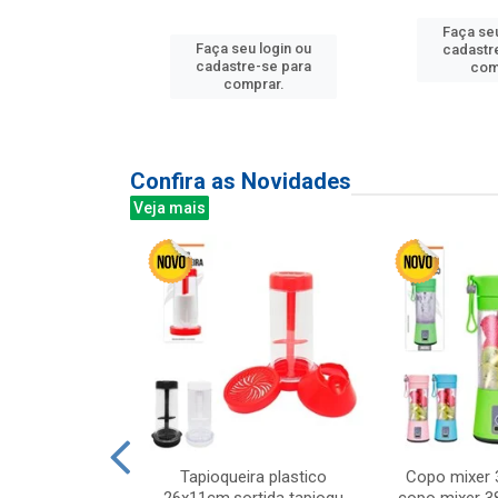
u login ou
Faça seu
Faça seu login ou
e-se para
cadastr
cadastre-se para
prar.
com
comprar.
Confira as Novidades
Veja mais
mesa cer 18cm
Tapioqueira plastico
Copo mixer 