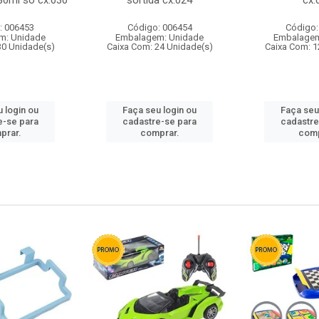
80ml so cx:030
sortida cx:024
cx:
: 006453
Código: 006454
Código:
m: Unidade
Embalagem: Unidade
Embalagem
30 Unidade(s)
Caixa Com: 24 Unidade(s)
Caixa Com: 1
 login ou
Faça seu login ou
Faça seu
e-se para
cadastre-se para
cadastre
prar.
comprar.
comp