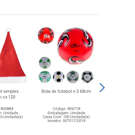
l simples
Bola de futebol n.5 68cm
Noel musica
 cx:120
19,5x10c
 830884
Código: 836718
Código:
: Unidade
Embalagem: Unidade
Embalagem
20 Unidade(s)
Caixa Com: 100 Unidade(s)
Caixa Com: 3
Inmetro: 007517/2019