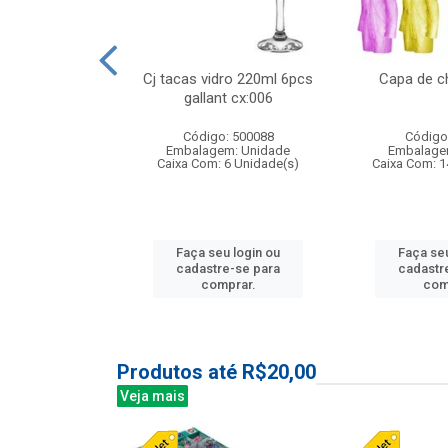
 vidro 23,5cm
Cj tacas vidro 220ml 6pcs
Capa de c
etala cx:024
gallant cx:006
: 503788
Código: 500088
Código
m: Unidade
Embalagem: Unidade
Embalage
24 Unidade(s)
Caixa Com: 6 Unidade(s)
Caixa Com: 1
u login ou
Faça seu login ou
Faça seu
e-se para
cadastre-se para
cadastr
prar.
comprar.
com
Produtos até R$20,00
Veja mais