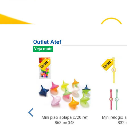
Outlet Atef
Veja mais
last c/div
Mini piao solapa c/20 ref
Mini relogio 
m ursinhos sor
863 cx:048
832 