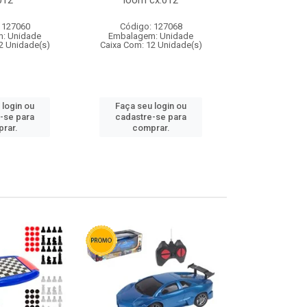
012
loom cx:012
cx:
 127060
Código: 127068
Código:
: Unidade
Embalagem: Unidade
Embalagem
2 Unidade(s)
Caixa Com: 12 Unidade(s)
Caixa Com: 1
 login ou
Faça seu login ou
Faça seu 
-se para
cadastre-se para
cadastre
rar.
comprar.
comp