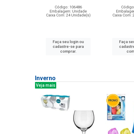
:240
Código: 106486
Código
: 275814
Embalagem: Unidade
Embalage
m: Unidade
Caixa Com: 24 Unidade(s)
Caixa Com: 
240 Unidade(s)
Faça seu login ou
Faça seu
u login ou
cadastre-se para
cadastr
e-se para
comprar.
com
prar.
Inverno
Veja mais