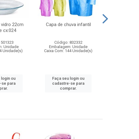
 vidro 22cm
Capa de chuva infantil
Jg prato fun
e cx:024
diam
 501323
Código: 832332
Código:
: Unidade
Embalagem: Unidade
Embalagem
4 Unidade(s)
Caixa Com: 144 Unidade(s)
Caixa Com: 6
 login ou
Faça seu login ou
Faça seu 
-se para
cadastre-se para
cadastre
rar.
comprar.
comp