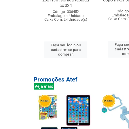
s cx:012
26x11cm,sortida tapioqu
copo mixer 3
cx:024
: 135177
Código
Código: 006452
m: Unidade
Embalage
Embalagem: Unidade
12 Unidade(s)
Caixa Com: 
Caixa Com: 24 Unidade(s)
u login ou
Faça seu
Faça seu login ou
e-se para
cadastr
cadastre-se para
prar.
com
comprar.
Promoções Atef
Veja mais