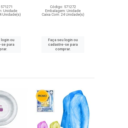
 571271
Código: 571272
Código:
: Unidade
Embalagem: Unidade
Embalagem
4 Unidade(s)
Caixa Com: 24 Unidade(s)
Caixa Com: 4
 login ou
Faça seu login ou
Faça seu 
-se para
cadastre-se para
cadastre
rar.
comprar.
comp