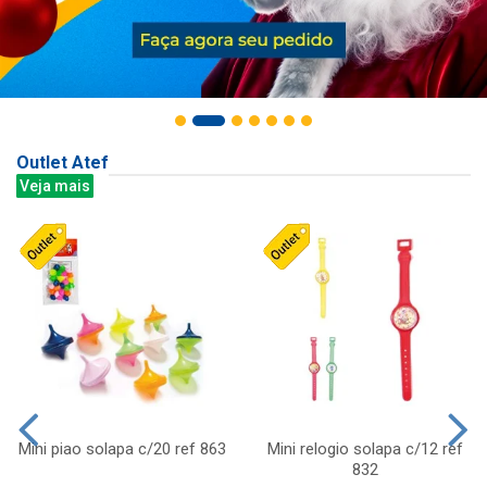
Outlet Atef
Veja mais
Mini piao solapa c/20 ref 863
Mini relogio solapa c/12 ref
832