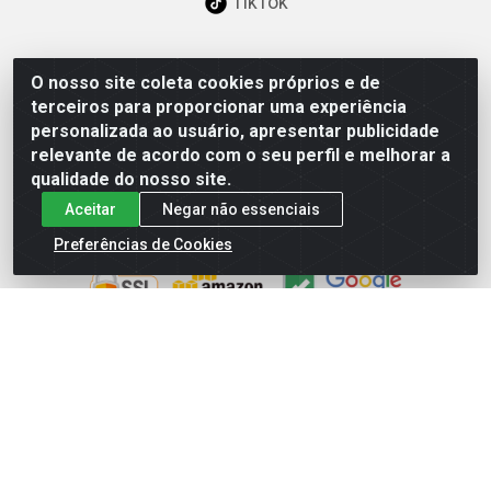
TikTok
O nosso site coleta cookies próprios e de
Baixe já nosso APP
terceiros para proporcionar uma experiência
personalizada ao usuário, apresentar publicidade
relevante de acordo com o seu perfil e melhorar a
qualidade do nosso site.
Aceitar
Negar não essenciais
Site Seguro
Preferências de Cookies
Loja / Showroom
Tel.: (11) 3227-0546
Av Vautier, 587/597 - Pari - São Paulo/SP