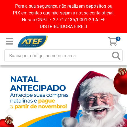
Para a sua segurança, não realizem depósitos ou
PIX em contas que não sejam a nossa conta oficial.
Nosso CNPJ é: 27.717.135/0001-29 ATEF
DISTRIBUIDORA EIRELI
0