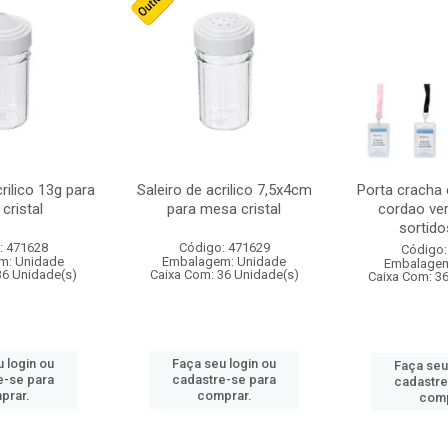
crilico 13g para
Saleiro de acrilico 7,5x4cm
Porta cracha
cristal
para mesa cristal
cordao ver
sortidos
: 471628
Código: 471629
Código:
m: Unidade
Embalagem: Unidade
Embalagem
36 Unidade(s)
Caixa Com: 36 Unidade(s)
Caixa Com: 3
 login ou
Faça seu login ou
Faça seu
e-se para
cadastre-se para
cadastre
prar.
comprar.
comp