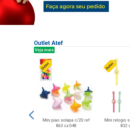
Outlet Atef
Veja mais
last c/div
Mini piao solapa c/20 ref
Mini relogio 
m ursinhos sor
863 cx:048
832 