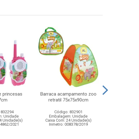
ie princesas
Barraca acampamento zoo
Noel musical
7cm
retratil 75x75x90cm
13x39cm
 832294
Código: 832901
Código:
: Unidade
Embalagem: Unidade
Embalagem
4 Unidade(s)
Caixa Com: 24 Unidade(s)
Caixa Com: 1
04862/2021
Inmetro: 008378/2019