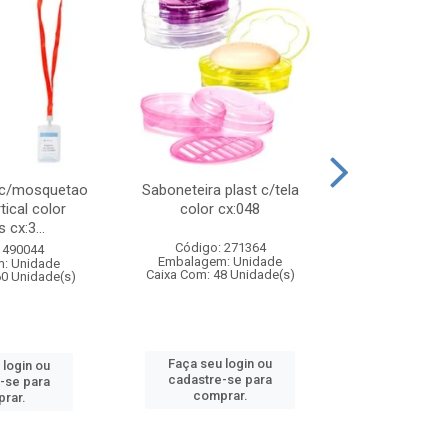
 c/mosquetao
Saboneteira plast c/tela
Prato plas
tical color
color cx:048
colorido
 cx:3...
Código: 271364
Código:
 490044
Embalagem: Unidade
Embalagem
: Unidade
Caixa Com: 48 Unidade(s)
Caixa Com: 4
60 Unidade(s)
Faça seu login ou
Faça seu 
 login ou
cadastre-se para
cadastre
-se para
comprar.
comp
rar.