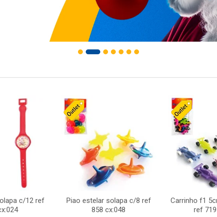
solapa c/12 ref
Piao estelar solapa c/8 ref
Carrinho f1 5
cx:024
858 cx:048
ref 719