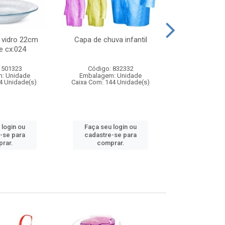
 vidro 22cm
Capa de chuva infantil
Jg prato fun
e cx:024
diam
 501323
Código: 832332
Código:
: Unidade
Embalagem: Unidade
Embalagem
4 Unidade(s)
Caixa Com: 144 Unidade(s)
Caixa Com: 6
 login ou
Faça seu login ou
Faça seu 
-se para
cadastre-se para
cadastre
rar.
comprar.
comp