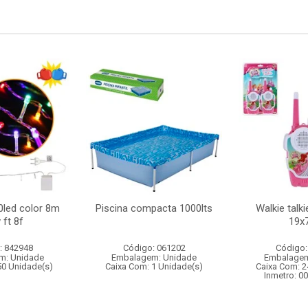
0led color 8m
Piscina compacta 1000lts
Walkie talk
 ft 8f
19x
: 842948
Código: 061202
Código:
m: Unidade
Embalagem: Unidade
Embalagem
50 Unidade(s)
Caixa Com: 1 Unidade(s)
Caixa Com: 2
Inmetro: 0