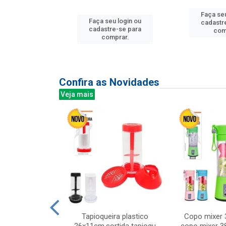
Faça seu
u login ou
Faça seu login ou
cadastr
e-se para
cadastre-se para
com
prar.
comprar.
Confira as Novidades
Veja mais
mesa cer 18cm
Tapioqueira plastico
Copo mixer 