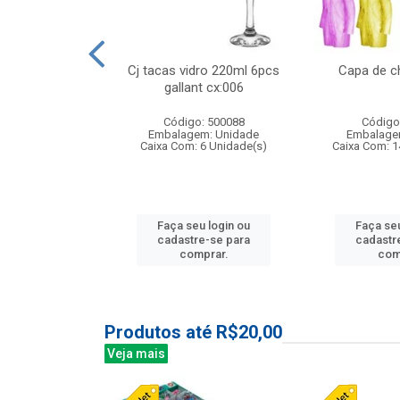
 vidro 23,5cm
Cj tacas vidro 220ml 6pcs
Capa de c
etala cx:024
gallant cx:006
: 503788
Código: 500088
Código
m: Unidade
Embalagem: Unidade
Embalage
24 Unidade(s)
Caixa Com: 6 Unidade(s)
Caixa Com: 1
u login ou
Faça seu login ou
Faça seu
e-se para
cadastre-se para
cadastr
prar.
comprar.
com
Produtos até R$20,00
Veja mais