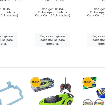
80ml so cx:030
sortida cx:024
cx:
: 006453
Código: 006454
Código:
m: Unidade
Embalagem: Unidade
Embalagem
30 Unidade(s)
Caixa Com: 24 Unidade(s)
Caixa Com: 1
 login ou
Faça seu login ou
Faça seu
e-se para
cadastre-se para
cadastre
prar.
comprar.
comp