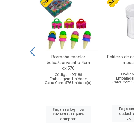
stico n.4 12cm
Borracha escolar
Paliteiro de a
bolsa/sorvetinho 4cm
mesa 
cx:576
: 940550
Código
Código: 495186
m: Unidade
Embalage
Embalagem: Unidade
24 Unidade(s)
Caixa Com: 
Caixa Com: 576 Unidade(s)
u login ou
Faça seu
Faça seu login ou
e-se para
cadastr
cadastre-se para
prar.
com
comprar.