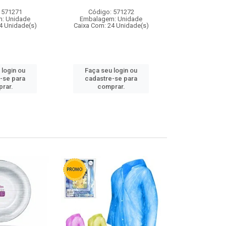
 571271
Código: 571272
Código:
: Unidade
Embalagem: Unidade
Embalagem
4 Unidade(s)
Caixa Com: 24 Unidade(s)
Caixa Com: 4
 login ou
Faça seu login ou
Faça seu 
-se para
cadastre-se para
cadastre
rar.
comprar.
comp