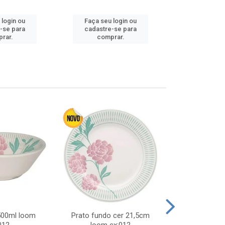
Faça seu 
 login ou
Faça seu login ou
cadastre
-se para
cadastre-se para
comp
rar.
comprar.
 500ml loom
Prato fundo cer 21,5cm
Prato raso c