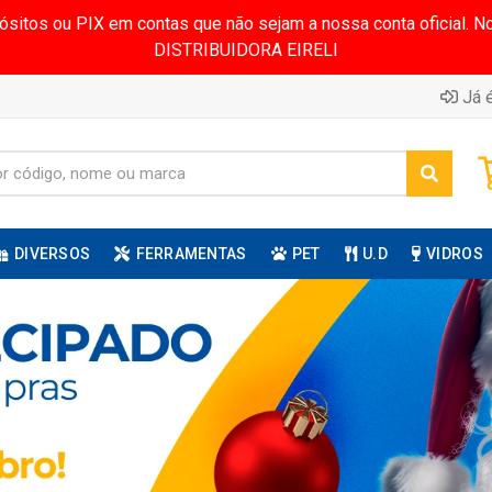
pósitos ou PIX em contas que não sejam a nossa conta oficial.
DISTRIBUIDORA EIRELI
Já é
DIVERSOS
FERRAMENTAS
PET
U.D
VIDROS