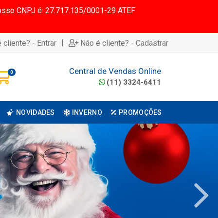
 Nosso CNPJ é: 27.717.135/0001-29 ATEF
|
 cliente? - Entrar
Não é cliente? - Cadastrar
Central de Vendas Online
0
(11) 3324-6411
NOVIDADES
INVERNO
PROMOÇÕES