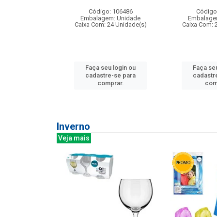
:240
Código: 106486
Código
: 275814
Embalagem: Unidade
Embalage
m: Unidade
Caixa Com: 24 Unidade(s)
Caixa Com: 
240 Unidade(s)
Faça seu login ou
Faça seu
u login ou
cadastre-se para
cadastr
e-se para
comprar.
com
prar.
Inverno
Veja mais