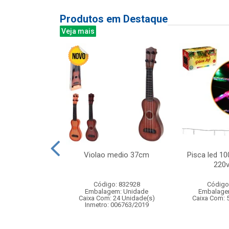
Produtos em Destaque
Veja mais
g completo com
Violao medio 37cm
Pisca led 10
ede
220v
: 837376
Código: 832928
Código
m: Unidade
Embalagem: Unidade
Embalage
24 Unidade(s)
Caixa Com: 24 Unidade(s)
Caixa Com: 
006717/2019
Inmetro: 006763/2019