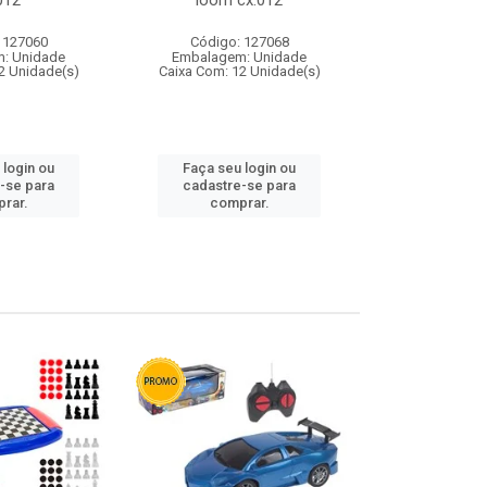
012
loom cx:012
cx:
 127060
Código: 127068
Código:
: Unidade
Embalagem: Unidade
Embalagem
2 Unidade(s)
Caixa Com: 12 Unidade(s)
Caixa Com: 1
 login ou
Faça seu login ou
Faça seu 
-se para
cadastre-se para
cadastre
rar.
comprar.
comp