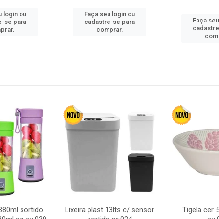
 login ou
Faça seu login ou
Faça seu
e-se para
cadastre-se para
cadastre
prar.
comprar.
comp
380ml sortido
Lixeira plast 13lts c/ sensor
Tigela cer