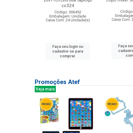
s cx:012
26x11cm,sortida tapioqu
copo mixer 3
cx:024
: 135177
Código
Código: 006452
m: Unidade
Embalage
Embalagem: Unidade
12 Unidade(s)
Caixa Com: 
Caixa Com: 24 Unidade(s)
u login ou
Faça seu
Faça seu login ou
e-se para
cadastr
cadastre-se para
prar.
com
comprar.
Promoções Atef
Veja mais