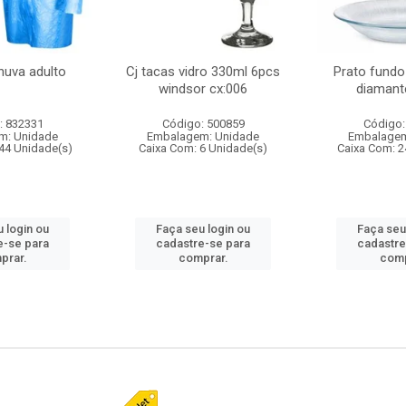
huva adulto
Cj tacas vidro 330ml 6pcs
Prato fundo
windsor cx:006
diamant
: 832331
Código: 500859
Código:
m: Unidade
Embalagem: Unidade
Embalagem
44 Unidade(s)
Caixa Com: 6 Unidade(s)
Caixa Com: 2
 login ou
Faça seu login ou
Faça seu
e-se para
cadastre-se para
cadastre
prar.
comprar.
comp