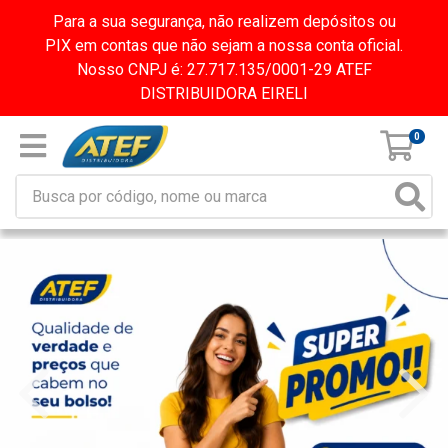
Para a sua segurança, não realizem depósitos ou
PIX em contas que não sejam a nossa conta oficial.
Nosso CNPJ é: 27.717.135/0001-29 ATEF
DISTRIBUIDORA EIRELI
0