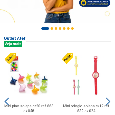
Outlet Atef
Veja mais
Mini piao solapa c/20 ref 863
Mini relogio solapa c/12 ref
cx:048
832 cx:024