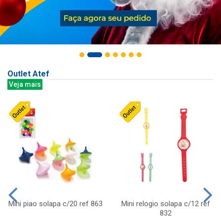
Outlet Atef
Veja mais
Mini piao solapa c/20 ref 863
Mini relogio solapa c/12 ref
832