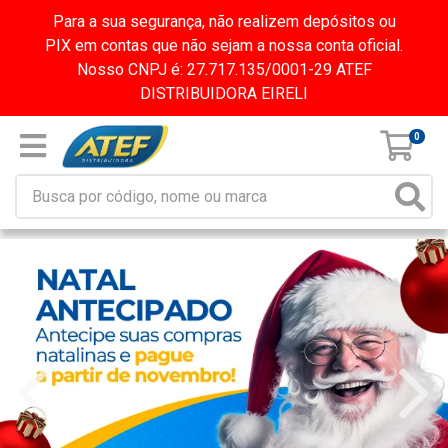
Para a sua segurança, não realizem depósitos ou
PIX em contas que não sejam a nossa conta oficial.
Nosso CNPJ é: 27.717.135/0001-29 ATEF
DISTRIBUIDORA EIRELI
0