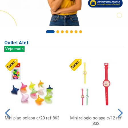
Outlet Atef
Veja mais
Mini piao solapa c/20 ref 863
Mini relogio solapa c/12 ref
832