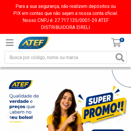
Para a sua segurança, não realizem depósitos ou
PIX em contas que não sejam a nossa conta oficial.
Nosso CNPJ é: 27.717.135/0001-29 ATEF
DISTRIBUIDORA EIRELI
0