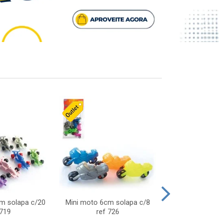
cm solapa c/20
Mini moto 6cm solapa c/8
Giro helice so
 719
ref 726
75