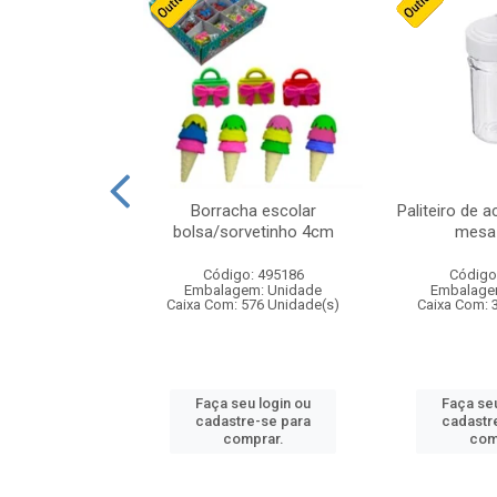
stico n.4 12cm
Borracha escolar
Paliteiro de a
bolsa/sorvetinho 4cm
mesa 
: 940550
Código: 495186
Código
m: Unidade
Embalagem: Unidade
Embalage
24 Unidade(s)
Caixa Com: 576 Unidade(s)
Caixa Com: 
u login ou
Faça seu login ou
Faça seu
e-se para
cadastre-se para
cadastr
prar.
comprar.
com