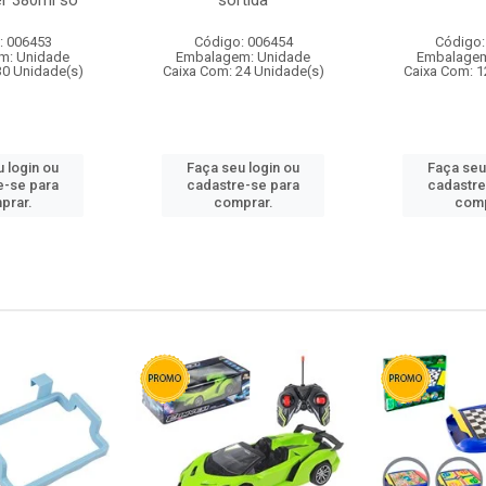
r 380ml so
sortida
: 006453
Código: 006454
Código:
m: Unidade
Embalagem: Unidade
Embalagem
30 Unidade(s)
Caixa Com: 24 Unidade(s)
Caixa Com: 1
 login ou
Faça seu login ou
Faça seu
e-se para
cadastre-se para
cadastre
prar.
comprar.
comp