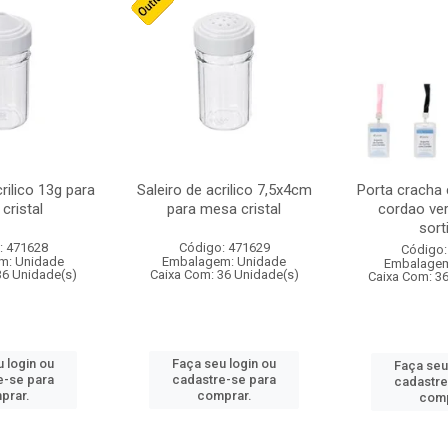
crilico 13g para
Saleiro de acrilico 7,5x4cm
Porta cracha
cristal
para mesa cristal
cordao ver
sort
: 471628
Código: 471629
Código:
m: Unidade
Embalagem: Unidade
Embalagem
36 Unidade(s)
Caixa Com: 36 Unidade(s)
Caixa Com: 3
 login ou
Faça seu login ou
Faça seu
e-se para
cadastre-se para
cadastre
prar.
comprar.
comp