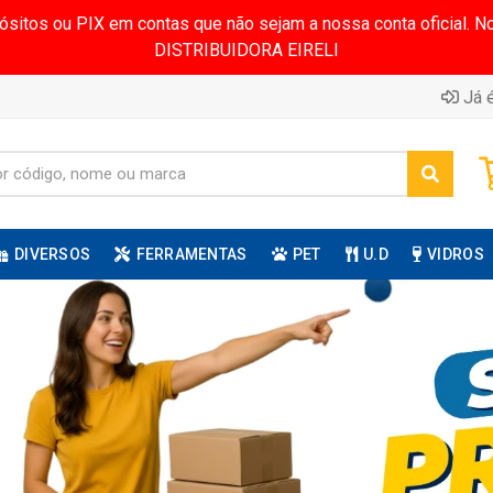
pósitos ou PIX em contas que não sejam a nossa conta oficial.
DISTRIBUIDORA EIRELI
Já é
DIVERSOS
FERRAMENTAS
PET
U.D
VIDROS