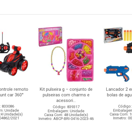
ontrole remoto
Kit pulseira g – conjunto de
Lancador 2 em
tunt car 360°
pulseiras com charms e
bolas de agu
acessori...
: 833086
Código:
Código: 839317
m: Unidade
Embalagem
Embalagem: Unidade
24 Unidade(s)
Caixa Com: 1
Caixa Com: 48 Unidade(s)
004862/2021
Inmetro: 0
Inmetro: ABCP-BRI-0416-2023-46