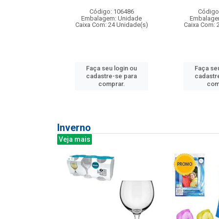
: 275814
Código: 106486
Código
m: Unidade
Embalagem: Unidade
Embalage
240 Unidade(s)
Caixa Com: 24 Unidade(s)
Caixa Com: 
u login ou
Faça seu login ou
Faça seu
e-se para
cadastre-se para
cadastr
prar.
comprar.
com
Inverno
Veja mais