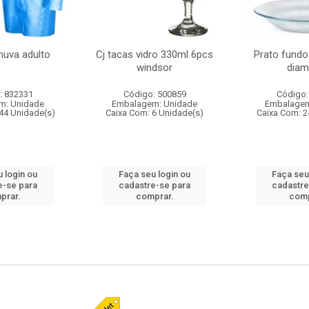
huva adulto
Cj tacas vidro 330ml 6pcs
Prato fundo
windsor
diam
: 832331
Código: 500859
Código:
m: Unidade
Embalagem: Unidade
Embalagem
44 Unidade(s)
Caixa Com: 6 Unidade(s)
Caixa Com: 2
 login ou
Faça seu login ou
Faça seu
e-se para
cadastre-se para
cadastre
prar.
comprar.
comp