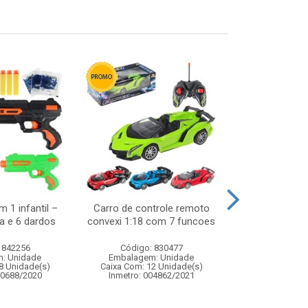
 1 infantil –
Carro de controle remoto
Boneca littl
a e 6 dardos
convexi 1:18 com 7 funcoes
branca prim
ref
 842256
Código: 830477
Código:
: Unidade
Embalagem: Unidade
Embalagem
8 Unidade(s)
Caixa Com: 12 Unidade(s)
Caixa Com: 6
00688/2020
Inmetro: 004862/2021
Inmetro: 0