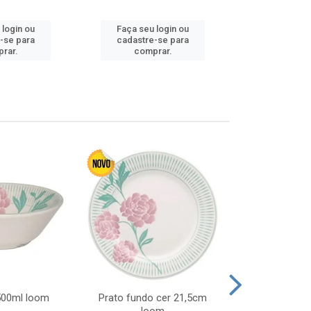
 login ou
Faça seu login ou
Faça seu 
-se para
cadastre-se para
cadastre
rar.
comprar.
comp
 500ml loom
Prato fundo cer 21,5cm
Prato raso c