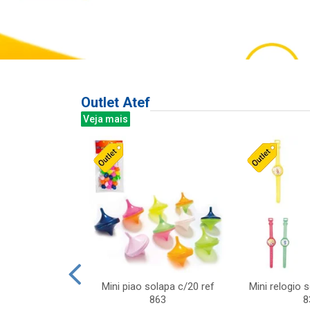
Outlet Atef
Veja mais
last c/div
Mini piao solapa c/20 ref
Mini relogio 
m ursinhos sor
863
8