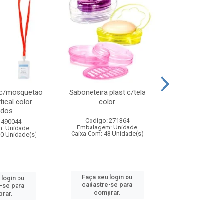
 c/mosquetao
Saboneteira plast c/tela
Prato plas
tical color
color
colo
idos
Código: 271364
Código:
 490044
Embalagem: Unidade
Embalagem
: Unidade
Caixa Com: 48 Unidade(s)
Caixa Com: 4
60 Unidade(s)
Faça seu login ou
Faça seu 
 login ou
cadastre-se para
cadastre
-se para
comprar.
comp
rar.