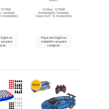
loom
 127060
Código: 127068
Código:
: Unidade
Embalagem: Unidade
Embalagem
2 Unidade(s)
Caixa Com: 12 Unidade(s)
Caixa Com: 1
 login ou
Faça seu login ou
Faça seu 
-se para
cadastre-se para
cadastre
rar.
comprar.
comp