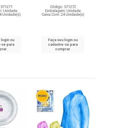
 571271
Código: 571272
Código:
: Unidade
Embalagem: Unidade
Embalagem
4 Unidade(s)
Caixa Com: 24 Unidade(s)
Caixa Com: 4
 login ou
Faça seu login ou
Faça seu 
-se para
cadastre-se para
cadastre
rar.
comprar.
comp