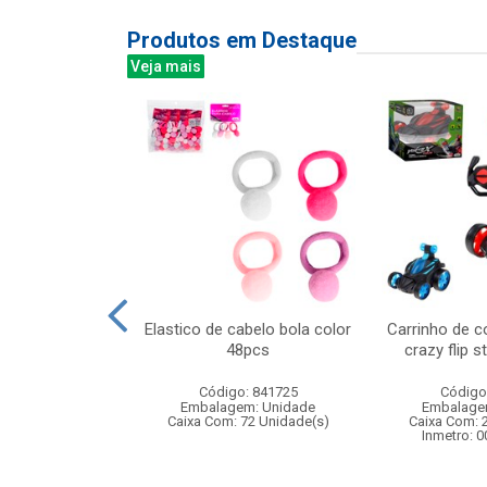
Produtos em Destaque
Veja mais
kie princesas
Elastico de cabelo bola color
Carrinho de c
x7cm
48pcs
crazy flip s
: 832294
Código: 841725
Código
m: Unidade
Embalagem: Unidade
Embalage
24 Unidade(s)
Caixa Com: 72 Unidade(s)
Caixa Com: 
004862/2021
Inmetro: 