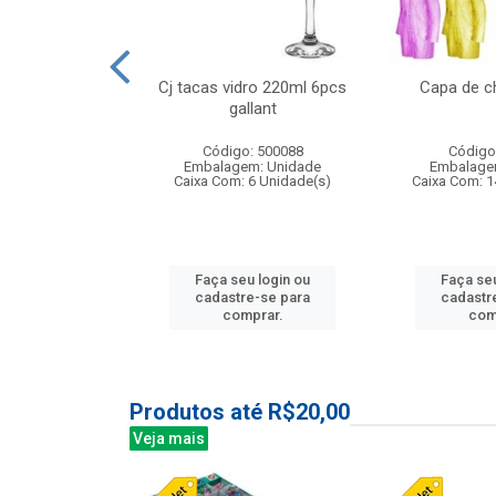
 vidro 23,5cm
Cj tacas vidro 220ml 6pcs
Capa de c
e petala
gallant
: 503788
Código: 500088
Código
m: Unidade
Embalagem: Unidade
Embalage
24 Unidade(s)
Caixa Com: 6 Unidade(s)
Caixa Com: 1
u login ou
Faça seu login ou
Faça seu
e-se para
cadastre-se para
cadastr
prar.
comprar.
com
Produtos até R$20,00
Veja mais