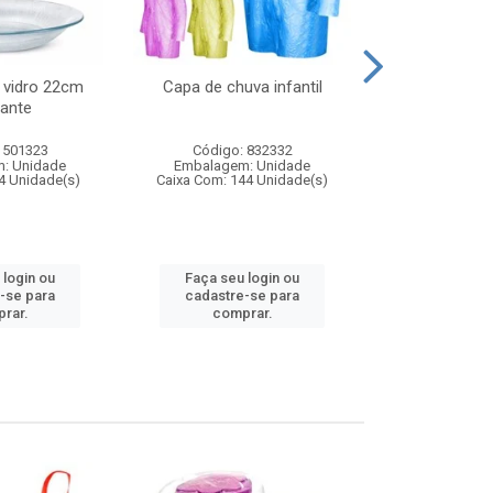
 vidro 22cm
Capa de chuva infantil
Jg prato fun
ante
diam
 501323
Código: 832332
Código:
: Unidade
Embalagem: Unidade
Embalagem
4 Unidade(s)
Caixa Com: 144 Unidade(s)
Caixa Com: 6
 login ou
Faça seu login ou
Faça seu 
-se para
cadastre-se para
cadastre
rar.
comprar.
comp