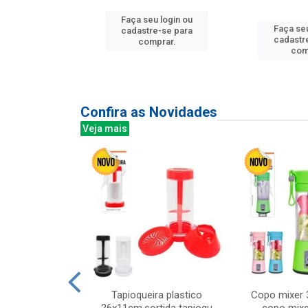
Faça seu login ou
u login ou
Faça seu
cadastre-se para
e-se para
cadastr
comprar.
prar.
com
Confira as Novidades
Veja mais
mesa cer 18cm
Tapioqueira plastico
Copo mixer 