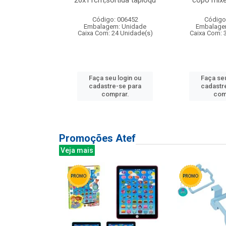
irios
26x11cm,sortida tapioqu
copo mixe
: 135177
Código: 006452
Código
m: Unidade
Embalagem: Unidade
Embalage
12 Unidade(s)
Caixa Com: 24 Unidade(s)
Caixa Com: 
u login ou
Faça seu login ou
Faça seu
e-se para
cadastre-se para
cadastr
prar.
comprar.
com
Promoções Atef
Veja mais