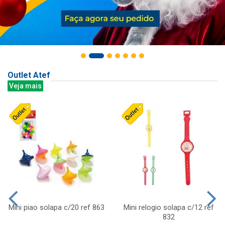
Outlet Atef
Veja mais
Mini piao solapa c/20 ref 863
Mini relogio solapa c/12 ref
832