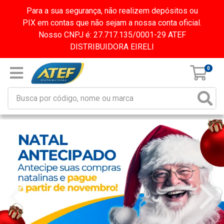
Para a sua segurança, não realizem depósitos ou
PIX em contas que não sejam a nossa conta oficial.
Nosso CNPJ é: 27.717.135/0001-29 ATEF
DISTRIBUIDORA EIRELI
0